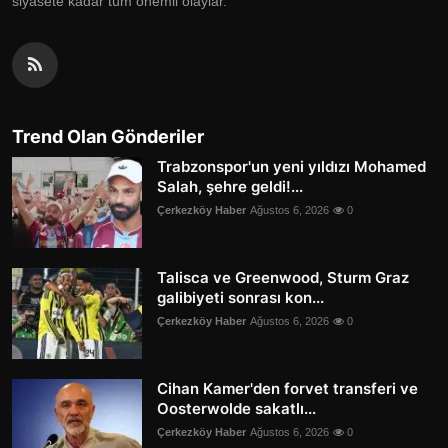
siyasete kadar tüm önemli olaylar.
Trend Olan Gönderiler
Trabzonspor'un yeni yıldızı Mohamed
Salah, şehre geldi!...
Çerkezköy Haber
Ağustos 6, 2026
0
Talisca ve Greenwood, Sturm Graz
galibiyeti sonrası kon...
Çerkezköy Haber
Ağustos 6, 2026
0
Cihan Kamer'den forvet transferi ve
Oosterwolde sakatlı...
Çerkezköy Haber
Ağustos 6, 2026
0