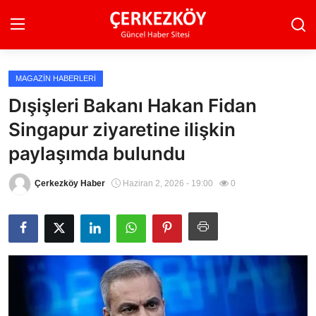
MAGAZIN HABERLERI
Ana Sayfa
Dışişleri Bakanı Hakan Fidan
Singapur ziyaretine ilişkin
Son Dakika
paylaşımda bulundu
Ekonomi Haberleri
Çerkezköy Haber
Haziran 2, 2026 - 19:00
0
Magazin Haberleri
Spor Haberleri
Teknoloji Haberleri
Dünya Haberleri