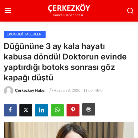
EKONOMI HABERLERI
Ana Sayfa
Düğününe 3 ay kala hayatı
kabusa döndü! Doktorun evinde
Son Dakika
yaptırdığı botoks sonrası göz
Ekonomi Haberleri
kapağı düştü
Magazin Haberleri
Çerkezköy Haber
Haziran 3, 2026 - 11:00
0
Spor Haberleri
Teknoloji Haberleri
Dünya Haberleri