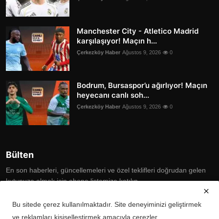
Manchester City - Atletico Madrid
karşılaşıyor! Maçın h...
Çerkezköy Haber
Ağustos 9, 2026
0
Bodrum, Bursaspor’u ağırlıyor! Maçın
heyecanı canlı soh...
Çerkezköy Haber
Ağustos 9, 2026
0
Bülten
En son haberleri, güncellemeleri ve özel teklifleri doğrudan gelen
kutunuza almak için abone listemize katılın
Subscribe
Bu sitede çerez kullanılmaktadır. Site deneyiminizi geliştirmek
ve reklamları kişiselleştirmek amacıyla çerezler