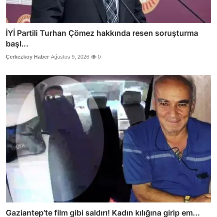
İYİ Partili Turhan Çömez hakkında resen soruşturma
başl...
Çerkezköy Haber
Ağustos 9, 2026
0
Gaziantep’te film gibi saldırı! Kadın kılığına girip em...