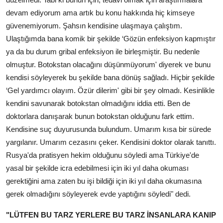
devam ediyorum ama artık bu konu hakkında hiç kimseye
güvenemiyorum. Şahsın kendisine ulaşmaya çalıştım.
Ulaştığımda bana komik bir şekilde ‘Gözün enfeksiyon kapmıştır
ya da bu durum gribal enfeksiyon ile birleşmiştir. Bu nedenle
olmuştur. Botokstan olacağını düşünmüyorum' diyerek ve bunu
kendisi söyleyerek bu şekilde bana dönüş sağladı. Hiçbir şekilde
‘Gel yardımcı olayım. Özür dilerim' gibi bir şey olmadı. Kesinlikle
kendini savunarak botokstan olmadığını iddia etti. Ben de
doktorlara danışarak bunun botokstan olduğunu fark ettim.
Kendisine suç duyurusunda bulundum. Umarım kısa bir sürede
yargılanır. Umarım cezasını çeker. Kendisini doktor olarak tanıttı.
Rusya'da pratisyen hekim olduğunu söyledi ama Türkiye'de
yasal bir şekilde icra edebilmesi için iki yıl daha okuması
gerektiğini ama zaten bu işi bildiği için iki yıl daha okumasına
gerek olmadığını söyleyerek evde yaptığını söyledi" dedi.
"LÜTFEN BU TARZ YERLERE BU TARZ İNSANLARA KANIP