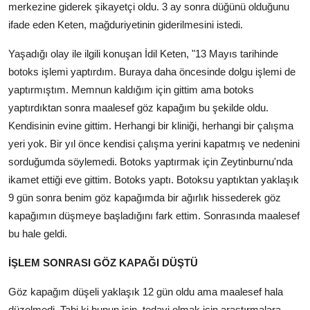
merkezine giderek şikayetçi oldu. 3 ay sonra düğünü olduğunu
ifade eden Keten, mağduriyetinin giderilmesini istedi.
Yaşadığı olay ile ilgili konuşan İdil Keten, "13 Mayıs tarihinde
botoks işlemi yaptırdım. Buraya daha öncesinde dolgu işlemi de
yaptırmıştım. Memnun kaldığım için gittim ama botoks
yaptırdıktan sonra maalesef göz kapağım bu şekilde oldu.
Kendisinin evine gittim. Herhangi bir kliniği, herhangi bir çalışma
yeri yok. Bir yıl önce kendisi çalışma yerini kapatmış ve nedenini
sorduğumda söylemedi. Botoks yaptırmak için Zeytinburnu'nda
ikamet ettiği eve gittim. Botoks yaptı. Botoksu yaptıktan yaklaşık
9 gün sonra benim göz kapağımda bir ağırlık hissederek göz
kapağımın düşmeye başladığını fark ettim. Sonrasında maalesef
bu hale geldi.
İŞLEM SONRASI GÖZ KAPAĞI DÜŞTÜ
Göz kapağım düşeli yaklaşık 12 gün oldu ama maalesef hala
düzelmedi. Tabi ki bunun için, tedavi olmak için araştırmalara