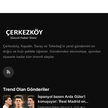
Çerkezköy, Kapaklı, Saray ve Tekirdağ'ın yerel gündemini en
doğru ve hızlı şekilde öğrenin. Gündemden ekonomiye, spordan
siyasete kadar tüm önemli olaylar.
Trend Olan Gönderiler
İspanyol basını Arda Güler'i
konuşuyor: 'Real Madrid on...
Çerkezköy Haber
Ağustos 9, 2026
0