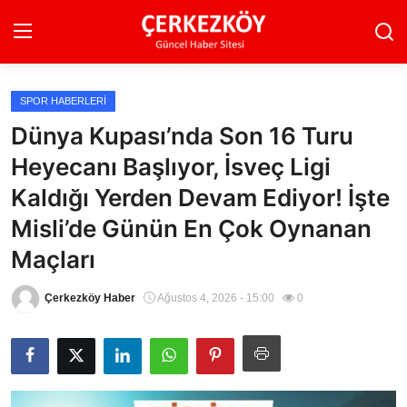
SPOR HABERLERI
Ana Sayfa
Dünya Kupası’nda Son 16 Turu
Heyecanı Başlıyor, İsveç Ligi
Son Dakika
Kaldığı Yerden Devam Ediyor! İşte
Ekonomi Haberleri
Misli’de Günün En Çok Oynanan
Magazin Haberleri
Maçları
Spor Haberleri
Çerkezköy Haber
Ağustos 4, 2026 - 15:00
0
Teknoloji Haberleri
Dünya Haberleri