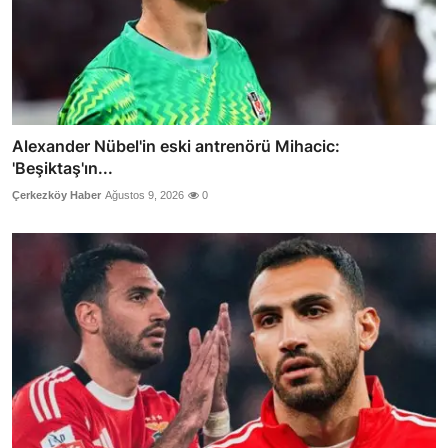
Alexander Nübel'in eski antrenörü Mihacic:
'Beşiktaş'ın...
Çerkezköy Haber
Ağustos 9, 2026
0