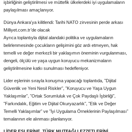
işbirliğinin geliştirilmesi ve müttefik ülkelerdeki iyi uygulamaların
paylaşılması amaçlanıyor.
Dünya Ankara'ya kilitlendi: Tarihi NATO zirvesinin perde arkası
Milliyet.com.tr’de olacak
Ayrıca toplantıyla dijital alandaki politika ve uygulamaların
belirlenmesinde çocukların gelişimini göz ardı etmeyen, hak
temelli ve değer merkezli bir yaklaşımın öneminin vurgulanması,
dengeli, ölçülü ve yaşa uygun koruyucu mekanizmaların
geliştirilmesine katkı sunulması hedefleniyor.
Lider eşlerinin sırayla konuşma yapacağı toplantıda, "Dijital
Güvenlik ve Yeni Nesil Riskler", "Koruyucu ve Yaşa Uygun
Yaklaşımlar", "Ortak Sorumluluk ve Çok Paydaşlı İşbirliği",
"Farkındalık, Eğitim ve Dijital Okuryazarlık", "Etik ve Değer
Temelli Yaklaşımlar" ve "İyi Uygulama Örneklerinin Paylaşılması"
temalarının ele alınması planlanıyor.
LİDER EŞLERİNE, TÜRK MUTFAĞI LEZZETLERİNİ