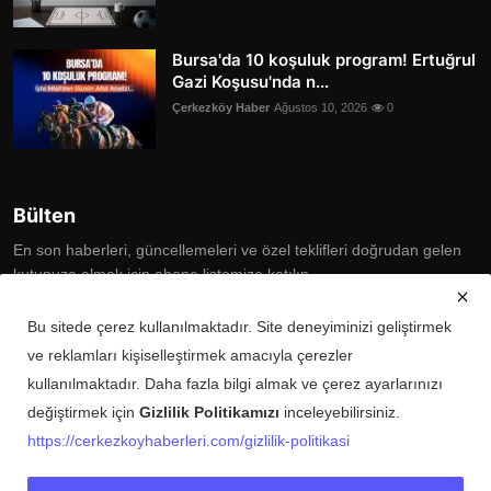
Bursa'da 10 koşuluk program! Ertuğrul
Gazi Koşusu'nda n...
Çerkezköy Haber
Ağustos 10, 2026
0
Bülten
En son haberleri, güncellemeleri ve özel teklifleri doğrudan gelen
kutunuza almak için abone listemize katılın
Subscribe
Bu sitede çerez kullanılmaktadır. Site deneyiminizi geliştirmek
ve reklamları kişiselleştirmek amacıyla çerezler
kullanılmaktadır. Daha fazla bilgi almak ve çerez ayarlarınızı
değiştirmek için
Gizlilik Politikamızı
inceleyebilirsiniz.
Copyright © 2025 Çerkezköy Haberleri Tüm Hakları Saklıdır.
https://cerkezkoyhaberleri.com/gizlilik-politikasi
Künye
Şartlar ve Koşullar
Gizlilik Politikası
İletişim