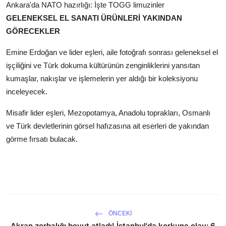
Ankara'da NATO hazırlığı: İşte TOGG limuzinler
GELENEKSEL EL SANATI ÜRÜNLERİ YAKINDAN
GÖRECEKLER
Emine Erdoğan ve lider eşleri, aile fotoğrafı sonrası geleneksel el
işçiliğini ve Türk dokuma kültürünün zenginliklerini yansıtan
kumaşlar, nakışlar ve işlemelerin yer aldığı bir koleksiyonu
inceleyecek.
Misafir lider eşleri, Mezopotamya, Anadolu toprakları, Osmanlı
ve Türk devletlerinin görsel hafızasına ait eserleri de yakından
görme fırsatı bulacak.
ÖNCEKI
Akran zorbalığı boyut atladı! İstanbul'da korkunç olay: 6