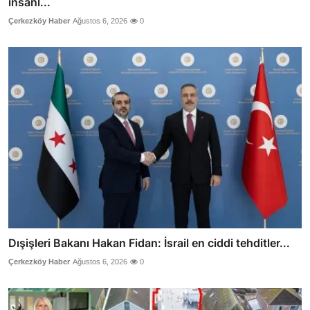
insanl...
Çerkezköy Haber
Ağustos 6, 2026
0
Dışişleri Bakanı Hakan Fidan: İsrail en ciddi tehditler...
Çerkezköy Haber
Ağustos 6, 2026
0