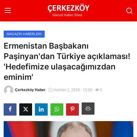
MAGAZIN HABERLERI
Ana Sayfa
Ermenistan Başbakanı
Paşinyan'dan Türkiye açıklaması!
Son Dakika
'Hedefimize ulaşacağımızdan
Ekonomi Haberleri
eminim'
Magazin Haberleri
Çerkezköy Haber
Haziran 1, 2026 - 15:00
0
Spor Haberleri
Teknoloji Haberleri
Dünya Haberleri