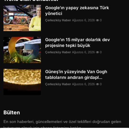
Google'ın yapay zekasına Türk
yönetici
Çerkezköy Haber
Ağustos 6, 2026
0
Google'ın 15 milyar dolarlık dev
projesine tepki büyük
Çerkezköy Haber
Ağustos 6, 2026
0
Güneş'in yüzeyinde Van Gogh
tablolarını andıran girdapl...
Çerkezköy Haber
Ağustos 6, 2026
0
Bülten
En son haberleri, güncellemeleri ve özel teklifleri doğrudan gelen
kutunuza almak için abone listemize katılın