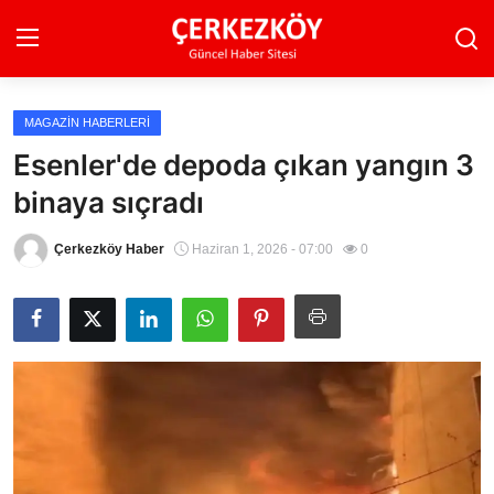
MAGAZIN HABERLERI
Ana Sayfa
Esenler'de depoda çıkan yangın 3
binaya sıçradı
Son Dakika
Ekonomi Haberleri
Çerkezköy Haber
Haziran 1, 2026 - 07:00
0
Magazin Haberleri
Spor Haberleri
Teknoloji Haberleri
Dünya Haberleri