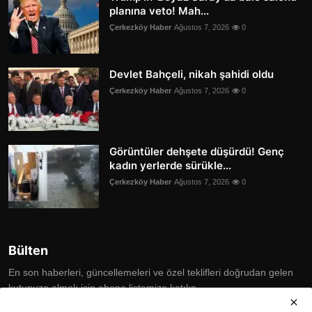
planına veto! Mah...
Çerkezköy Haber
Ağustos 7, 2026
0
Devlet Bahçeli, nikah şahidi oldu
Çerkezköy Haber
Ağustos 7, 2026
0
Görüntüler dehşete düşürdü! Genç
kadın yerlerde sürükle...
Çerkezköy Haber
Ağustos 7, 2026
0
Bülten
En son haberleri, güncellemeleri ve özel teklifleri doğrudan gelen
kutunuza almak için abone listemize katılın