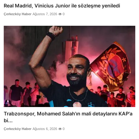
Real Madrid, Vinicius Junior ile sözleşme yeniledi
Çerkezköy Haber
Ağustos 7, 2026
0
Trabzonspor, Mohamed Salah'ın mali detaylarını KAP'a
bi...
Çerkezköy Haber
Ağustos 6, 2026
0