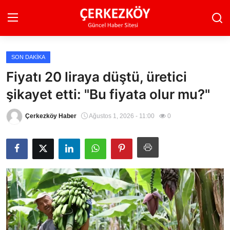
SON DAKIKA
Ana Sayfa
Fiyatı 20 liraya düştü, üretici
şikayet etti: "Bu fiyata olur mu?"
Son Dakika
Ekonomi Haberleri
Çerkezköy Haber
Ağustos 1, 2026 - 11:00
0
Magazin Haberleri
Spor Haberleri
Teknoloji Haberleri
Dünya Haberleri