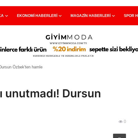
KA
EKONOMI HABERLERI
MAGAZIN HABERLERI
SPOR 
 Dursun Özbek'ten hamle
ı unutmadı! Dursun
0