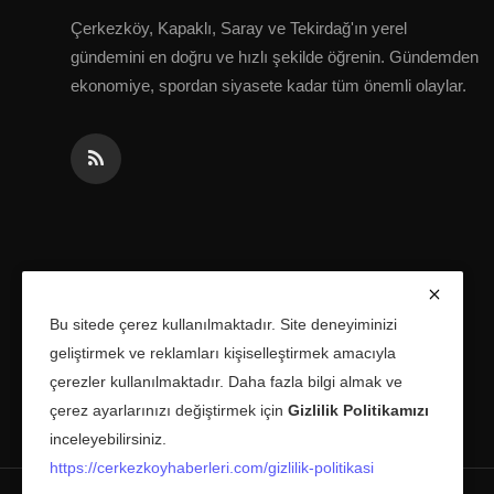
Çerkezköy, Kapaklı, Saray ve Tekirdağ'ın yerel
gündemini en doğru ve hızlı şekilde öğrenin. Gündemden
ekonomiye, spordan siyasete kadar tüm önemli olaylar.
Bu sitede çerez kullanılmaktadır. Site deneyiminizi
geliştirmek ve reklamları kişiselleştirmek amacıyla
çerezler kullanılmaktadır. Daha fazla bilgi almak ve
çerez ayarlarınızı değiştirmek için
Gizlilik Politikamızı
inceleyebilirsiniz.
https://cerkezkoyhaberleri.com/gizlilik-politikasi