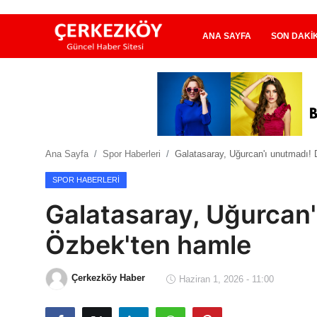
ANA SAYFA
SON DAKI
Ana Sayfa
Son Dakika
Ana Sayfa
Spor Haberleri
Galatasaray, Uğurcan'ı unutmadı!
Ekonomi Haberleri
SPOR HABERLERI
Magazin Haberleri
Galatasaray, Uğurcan'
Spor Haberleri
Özbek'ten hamle
Teknoloji Haberleri
Çerkezköy Haber
Haziran 1, 2026 - 11:00
Dünya Haberleri