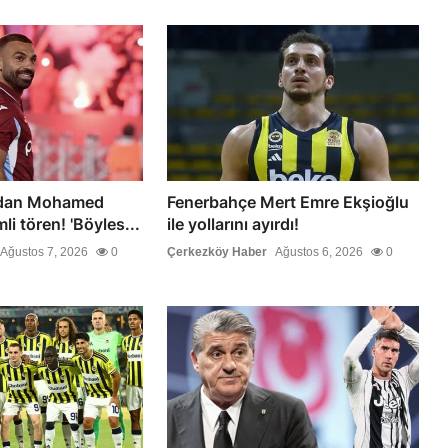
'dan Mohamed
Fenerbahçe Mert Emre Ekşioğlu
li tören! 'Böyles...
ile yollarını ayırdı!
Ağustos 7, 2026
0
Çerkezköy Haber
Ağustos 6, 2026
0