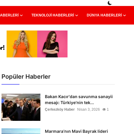
HABERLERI
TEKNOLOJI HABERLERI
DÜNYA HABERLERI
Popüler Haberler
Bakan Kacır'dan savunma sanayii
mesajı: Türkiye'nin tek...
Çerkezköy Haber
Nisan 3, 2026
1
Marmara’nın Mavi Bayrak lideri