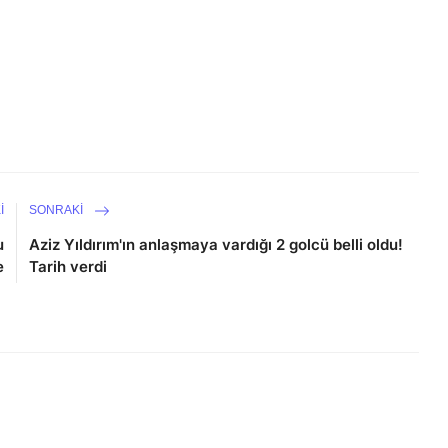
I
SONRAKI
u
Aziz Yıldırım'ın anlaşmaya vardığı 2 golcü belli oldu!
e
Tarih verdi