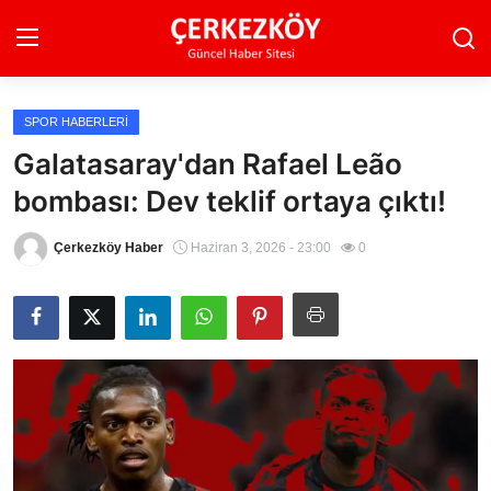
SPOR HABERLERI
Ana Sayfa
Galatasaray'dan Rafael Leão
bombası: Dev teklif ortaya çıktı!
Son Dakika
Ekonomi Haberleri
Çerkezköy Haber
Haziran 3, 2026 - 23:00
0
Magazin Haberleri
Spor Haberleri
Teknoloji Haberleri
Dünya Haberleri