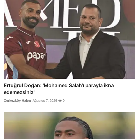
Ertuğrul Doğan: 'Mohamed Salah’ı parayla ikna
edemezsiniz'
Çerkezköy Haber
Ağustos 7, 2026
0