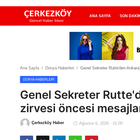
ANA SAYFA
SON DAKI
Ana Sayfa
Son Dakika
Ana Sayfa
Dünya Haberleri
Genel Sekreter Rutte'den Ankara
Ekonomi Haberleri
DÜNYA HABERLERI
Magazin Haberleri
Genel Sekreter Rutte
Spor Haberleri
zirvesi öncesi mesajla
Teknoloji Haberleri
Çerkezköy Haber
Ağustos 6, 2026 - 15:00
Dünya Haberleri