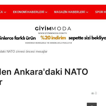
KA
EKONOMI HABERLERI
MAGAZIN HABERLERI
SPOR 
'daki NATO zirvesi öncesi mesajlar
'den Ankara'daki NATO
r
0