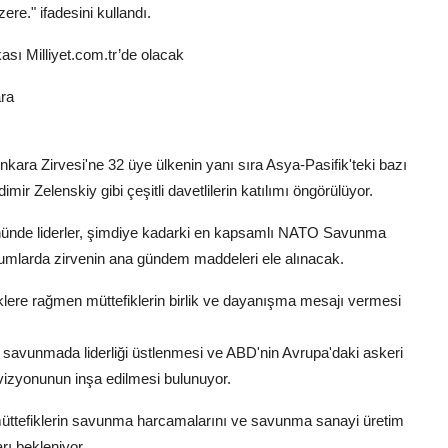
re." ifadesini kullandı.
ası Milliyet.com.tr’de olacak
ara
ara Zirvesi'ne 32 üye ülkenin yanı sıra Asya-Pasifik'teki bazı
mir Zelenskiy gibi çeşitli davetlilerin katılımı öngörülüyor.
ününde liderler, şimdiye kadarki en kapsamlı NATO Savunma
rumlarda zirvenin ana gündem maddeleri ele alınacak.
iklere rağmen müttefiklerin birlik ve dayanışma mesajı vermesi
avunmada liderliği üstlenmesi ve ABD'nin Avrupa'daki askeri
vizyonunun inşa edilmesi bulunuyor.
müttefiklerin savunma harcamalarını ve savunma sanayi üretim
rı bekleniyor.