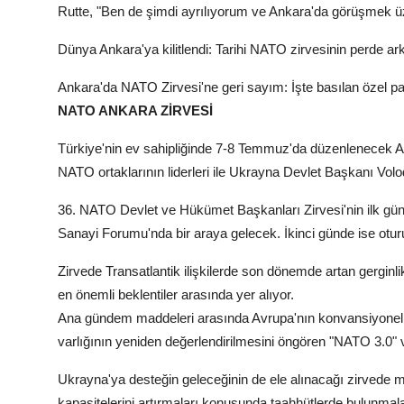
Rutte, "Ben de şimdi ayrılıyorum ve Ankara'da görüşmek üze
Dünya Ankara'ya kilitlendi: Tarihi NATO zirvesinin perde ark
Ankara'da NATO Zirvesi'ne geri sayım: İşte basılan özel p
NATO ANKARA ZİRVESİ
Türkiye'nin ev sahipliğinde 7-8 Temmuz'da düzenlenecek Ank
NATO ortaklarının liderleri ile Ukrayna Devlet Başkanı Volodi
36. NATO Devlet ve Hükümet Başkanları Zirvesi'nin ilk g
Sanayi Forumu'nda bir araya gelecek. İkinci günde ise otu
Zirvede Transatlantik ilişkilerde son dönemde artan gerginl
en önemli beklentiler arasında yer alıyor.
Ana gündem maddeleri arasında Avrupa'nın konvansiyonel s
varlığının yeniden değerlendirilmesini öngören "NATO 3.0" 
Ukrayna'ya desteğin geleceğinin de ele alınacağı zirvede 
kapasitelerini artırmaları konusunda taahhütlerde bulunmala