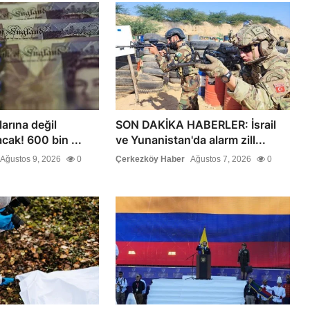
larına değil
SON DAKİKA HABERLER: İsrail
acak! 600 bin ...
ve Yunanistan'da alarm zill...
Ağustos 9, 2026
0
Çerkezköy Haber
Ağustos 7, 2026
0