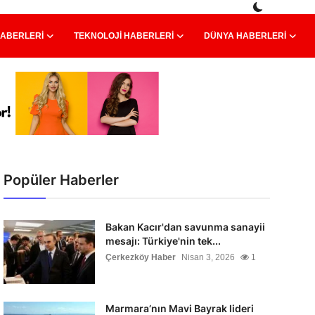
HABERLERI
TEKNOLOJI HABERLERI
DÜNYA HABERLERI
Popüler Haberler
Bakan Kacır'dan savunma sanayii
mesajı: Türkiye'nin tek...
Çerkezköy Haber
Nisan 3, 2026
1
Marmara’nın Mavi Bayrak lideri