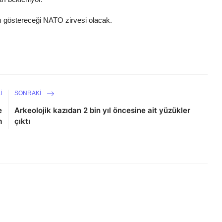
m göstereceği NATO zirvesi olacak.
I
SONRAKI
e
Arkeolojik kazıdan 2 bin yıl öncesine ait yüzükler
m
çıktı