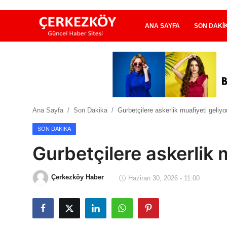
ANA SAYFA
SON DAKI
Ana Sayfa
Son Dakika
Ana Sayfa
Son Dakika
Gurbetçilere askerlik muafiyeti geliyo
Ekonomi Haberleri
SON DAKIKA
Magazin Haberleri
Gurbetçilere askerlik 
Spor Haberleri
Çerkezköy Haber
Haziran 30, 2026 - 11:00
Teknoloji Haberleri
Dünya Haberleri