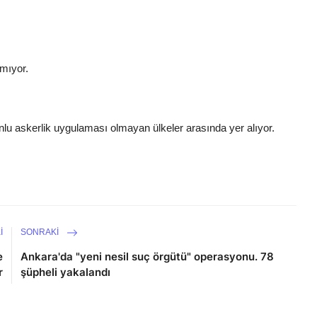
nmıyor.
unlu askerlik uygulaması olmayan ülkeler arasında yer alıyor.
I
SONRAKI
e
Ankara'da "yeni nesil suç örgütü" operasyonu. 78
r
şüpheli yakalandı