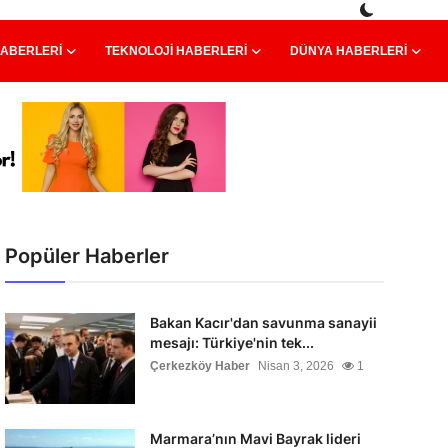
HABERLERI
TEKNOLOJI HABERLERI
DÜNYA HABERLERI
Popüler Haberler
Bakan Kacır'dan savunma sanayii
mesajı: Türkiye'nin tek...
Çerkezköy Haber
Nisan 3, 2026
1
Marmara’nın Mavi Bayrak lideri