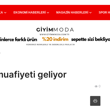
KA
EKONOMI HABERLERI
MAGAZIN HABERLERI
SPOR 
r
muafiyeti geliyor
0