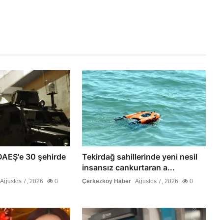
DAEŞ'e 30 şehirde
Tekirdağ sahillerinde yeni nesil
insansız cankurtaran a...
Ağustos 7, 2026
0
Çerkezköy Haber
Ağustos 7, 2026
0