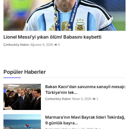
Lionel Messi'yi yıkan ölüm! Babasını kaybetti
Çerkezköy Haber
Ağustos 9, 2026
0
Popüler Haberler
Bakan Kacır'dan savunma sanayii mesajı:
Türkiye'nin tek...
Çerkezköy Haber
Nisan 3, 2026
1
Marmara’nın Mavi Bayrak lideri Tekirdağ,
9 günlük bayra...