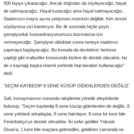
500 kişiye çıkaracağız. Ancak doğruları da söyleyeceğiz, hayal
de satmayacağız. Hayal kuracağız ama hayal satmayacağız.
Stadımızın mayıs ayına yetişmesi mümkün değildir. Kim tersini
söylüyorsa sizi kandırıyor. Biz ilk sezonda hiçbir şeyin
şampiyonluk konsantrasyonumuzu bozmasına izin
vermeyeceğiz. Şampiyon olduktan sonra seneye stadımızı
yapmaya başlayacağız. Bu konuda da devletimiz herkese
yaptığı gibi maliyetler konusunda bizlere de destek olacaktır, biz
de o kaynağı başka önemli yerlerde hep beraber kullanacağız"
dedi.
'SEÇİM KAYBEDİP 8 SENE KÜSÜP GİDENLERDEN DEĞİLİZ'
Safi, konuşmasının sonunda rakiplerine yönelik eleştirilerde
bulunup, "Seçim kaybedip 8 sene küsüp gidenlerden de değiliz. 8
sene yoklardı arkadaşlar, 8 sene hatırlayın. 8 sene bir kere bile
Fenerbahçe'ye destek olmadılar. İki sefer geldiler Yüksek
Divan'a, 1 kere bile maçlara gelmediler, geldikleri zamanda ne