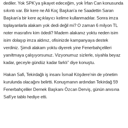
dediler. Yok SPK'ya şikayet edeceğim, yok İrfan Can konusunda
sıkıntı var. Bir kere ne Ali Koç Başkan'a ne Saadettin Saran
Başkan'a bir kere açıklayıcı kelime kullanmadılar. Sonra imza
toplayanlarla alakam yok dedi değil mi? O zaman 6 milyon TL
noter masrafını kim ödedi? Madem alakanız yoktu neden isim
isim dolaşıp imza aldınız, ofisinizde kampanyaya destek
verdiniz. Şimdi alakam yoktu diyerek yine Fenerbahçelileri
yanıltmaya çalışıyorsunuz. Vizyonumuz sizlerle, siyahla beyaz
kadar, geceyle gündüz kadar farklı" diye konuştu.
Hakan Safi, Tekirdağlı iş insanı İsmail Köşdere'nin de yönetim
kurulunda olacağını belirtti. Konuşmanın ardından Tekirdağ 59
Fenerbahçeliler Dernek Başkanı Özcan Derviş, günün anısına
Safi'ye tablo hediye etti.