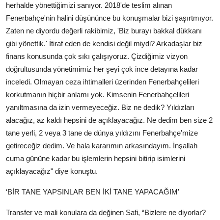
herhalde yönettiğimizi sanıyor. 2018'de teslim alınan
Fenerbahçe'nin halini düşününce bu konuşmalar bizi şaşırtmıyor.
Zaten ne diyordu değerli rakibimiz, 'Biz burayı bakkal dükkanı
gibi yönettik.' İtiraf eden de kendisi değil miydi? Arkadaşlar biz
finans konusunda çok sıkı çalışıyoruz. Çizdiğimiz vizyon
doğrultusunda yönetimimiz her şeyi çok ince detayına kadar
inceledi. Olmayan ceza ihtimalleri üzerinden Fenerbahçelileri
korkutmanın hiçbir anlamı yok. Kimsenin Fenerbahçelileri
yanıltmasına da izin vermeyeceğiz. Biz ne dedik? Yıldızları
alacağız, az kaldı hepsini de açıklayacağız. Ne dedim ben size 2
tane yerli, 2 veya 3 tane de dünya yıldızını Fenerbahçe'mize
getireceğiz dedim. Ve hala kararımın arkasındayım. İnşallah
cuma gününe kadar bu işlemlerin hepsini bitirip isimlerini
açıklayacağız" diye konuştu.
‘BİR TANE YAPSINLAR BEN İKİ TANE YAPACAĞIM’
Transfer ve mali konulara da değinen Safi, “Bizlere ne diyorlar?