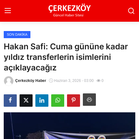
SON DAKIKA
Ana Sayfa
Hakan Safi: Cuma gününe kadar
yıldız transferlerin isimlerini
Son Dakika
açıklayacağız
Ekonomi Haberleri
Çerkezköy Haber
Haziran 3, 2026 - 03:00
0
Magazin Haberleri
Spor Haberleri
Teknoloji Haberleri
Dünya Haberleri