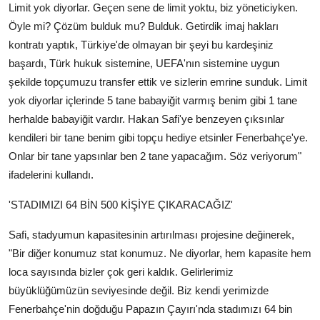
Limit yok diyorlar. Geçen sene de limit yoktu, biz yöneticiyken.
Öyle mi? Çözüm bulduk mu? Bulduk. Getirdik imaj hakları
kontratı yaptık, Türkiye'de olmayan bir şeyi bu kardeşiniz
başardı, Türk hukuk sistemine, UEFA'nın sistemine uygun
şekilde topçumuzu transfer ettik ve sizlerin emrine sunduk. Limit
yok diyorlar içlerinde 5 tane babayiğit varmış benim gibi 1 tane
herhalde babayiğit vardır. Hakan Safi'ye benzeyen çıksınlar
kendileri bir tane benim gibi topçu hediye etsinler Fenerbahçe'ye.
Onlar bir tane yapsınlar ben 2 tane yapacağım. Söz veriyorum"
ifadelerini kullandı.
'STADIMIZI 64 BİN 500 KİŞİYE ÇIKARACAĞIZ'
Safi, stadyumun kapasitesinin artırılması projesine değinerek,
"Bir diğer konumuz stat konumuz. Ne diyorlar, hem kapasite hem
loca sayısında bizler çok geri kaldık. Gelirlerimiz
büyüklüğümüzün seviyesinde değil. Biz kendi yerimizde
Fenerbahçe'nin doğduğu Papazın Çayırı'nda stadımızı 64 bin