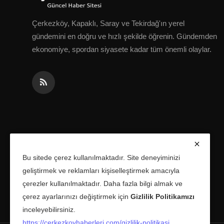
Çerkezköy, Kapaklı, Saray ve Tekirdağ'ın yerel
gündemini en doğru ve hızlı şekilde öğrenin. Gündemden
ekonomiye, spordan siyasete kadar tüm önemli olaylar.
Bu sitede çerez kullanılmaktadır. Site deneyiminizi
geliştirmek ve reklamları kişiselleştirmek amacıyla
çerezler kullanılmaktadır. Daha fazla bilgi almak ve
çerez ayarlarınızı değiştirmek için
Gizlilik Politikamızı
inceleyebilirsiniz.
https://cerkezkoyhaberleri.com/gizlilik-politikasi