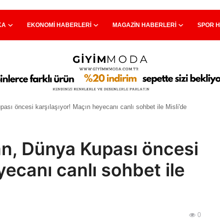
KA
EKONOMI HABERLERI
MAGAZIN HABERLERI
SPOR 
ası öncesi karşılaşıyor! Maçın heyecanı canlı sohbet ile Misli'de
an, Dünya Kupası öncesi
yecanı canlı sohbet ile
0