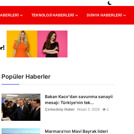
HABERLERI
TEKNOLOJI HABERLERI
DÜNYA HABERLERI
Popüler Haberler
Bakan Kacır'dan savunma sanayii
mesajı: Türkiye'nin tek...
Çerkezköy Haber
Nisan 3, 2026
1
Marmara’nın Mavi Bayrak lideri