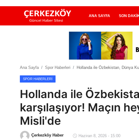
ANA SAYFA
SON DAKI
Ana Sayfa
Son Dakika
Ana Sayfa
Spor Haberleri
Hollanda ile Özbekistan, Dünya Kup
Ekonomi Haberleri
SPOR HABERLERI
Magazin Haberleri
Hollanda ile Özbekist
Spor Haberleri
karşılaşıyor! Maçın he
Teknoloji Haberleri
Misli'de
Dünya Haberleri
Çerkezköy Haber
Haziran 8, 2026 - 15:00