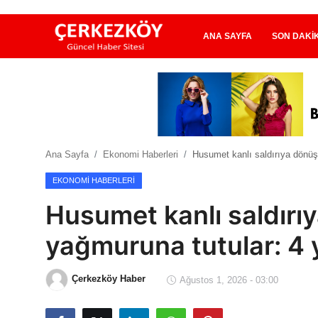
ANA SAYFA
SON DAKI
Ana Sayfa
Son Dakika
Ana Sayfa
Ekonomi Haberleri
Husumet kanlı saldırıya dönüşt
Ekonomi Haberleri
EKONOMI HABERLERI
Magazin Haberleri
Husumet kanlı saldırı
Spor Haberleri
yağmuruna tutular: 4 y
Teknoloji Haberleri
Çerkezköy Haber
Ağustos 1, 2026 - 03:00
Dünya Haberleri