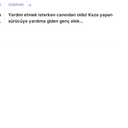
I
SONRAKI
ı
Yardım etmek isterken canından oldu! Kaza yapan
.
sürücüye yardıma giden genç elek...