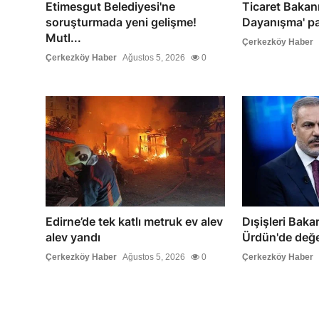
Etimesgut Belediyesi'ne
Ticaret Bakanı 
soruşturmada yeni gelişme!
Dayanışma' pa
Mutl...
Çerkezköy Haber
Çerkezköy Haber
Ağustos 5, 2026
0
Edirne’de tek katlı metruk ev alev
Dışişleri Baka
alev yandı
Ürdün'de değe
Çerkezköy Haber
Ağustos 5, 2026
0
Çerkezköy Haber