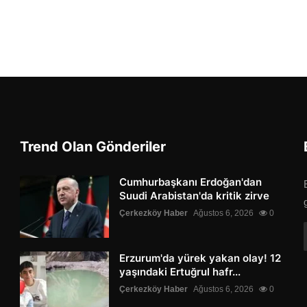
Trend Olan Gönderiler
Cumhurbaşkanı Erdoğan'dan
Suudi Arabistan'da kritik zirve
Çerkezköy Haber
Ağustos 6, 2026
0
Erzurum'da yürek yakan olay! 12
yaşındaki Ertuğrul hafr...
Çerkezköy Haber
Ağustos 6, 2026
0