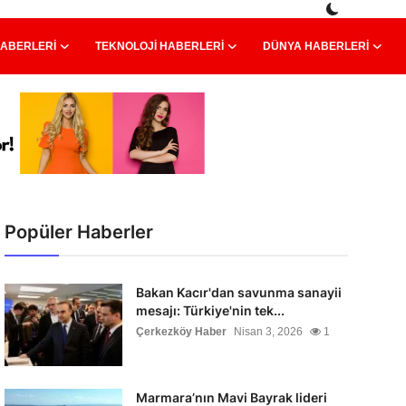
HABERLERI
TEKNOLOJI HABERLERI
DÜNYA HABERLERI
Popüler Haberler
Bakan Kacır'dan savunma sanayii
mesajı: Türkiye'nin tek...
Çerkezköy Haber
Nisan 3, 2026
1
Marmara’nın Mavi Bayrak lideri