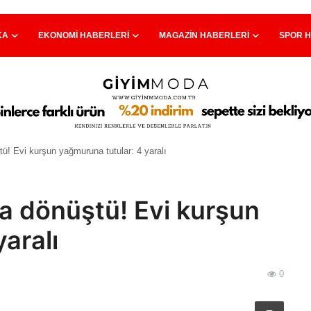
KA
EKONOMI HABERLERI
MAGAZIN HABERLERI
SPOR 
ü! Evi kurşun yağmuruna tutular: 4 yaralı
ya dönüştü! Evi kurşun
aralı
0