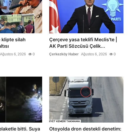
klipte silah
Çerçeve yasa teklifi Meclis'te |
tısı
AK Parti Sözcüsü Çelik...
Ağustos 6, 2026
0
Çerkezköy Haber
Ağustos 6, 2026
0
elaketle bitti. Suya
Otoyolda dron destekli denetim: