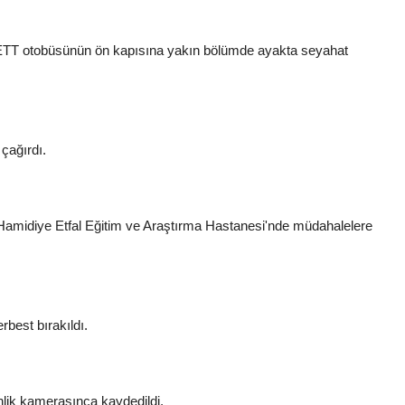
 İETT otobüsünün ön kapısına yakın bölümde ayakta seyahat
çağırdı.
pe Hamidiye Etfal Eğitim ve Araştırma Hastanesi'nde müdahalelere
rbest bırakıldı.
ik kamerasınca kaydedildi.