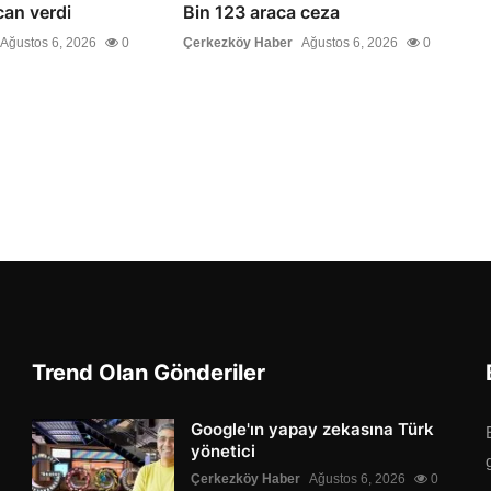
an verdi
Bin 123 araca ceza
Ağustos 6, 2026
0
Çerkezköy Haber
Ağustos 6, 2026
0
Trend Olan Gönderiler
Google'ın yapay zekasına Türk
yönetici
Çerkezköy Haber
Ağustos 6, 2026
0