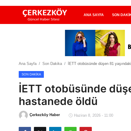
ANA SAYFA
SON DAKI
Ana Sayfa
Son Dakika
Ana Sayfa
Son Dakika
İETT otobüsünde düşen 81 yaşındaki 
Ekonomi Haberleri
SON DAKIKA
Magazin Haberleri
İETT otobüsünde düşen
Spor Haberleri
hastanede öldü
Teknoloji Haberleri
Çerkezköy Haber
Haziran 8, 2026 - 11:00
Dünya Haberleri