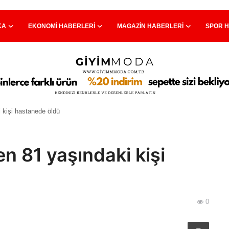
KA
EKONOMI HABERLERI
MAGAZIN HABERLERI
SPOR 
kişi hastanede öldü
 81 yaşındaki kişi
0