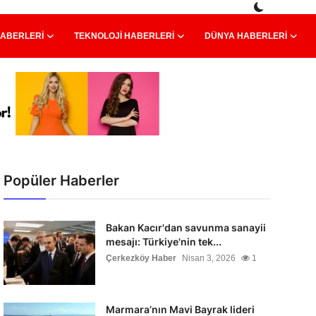
HABERLERI
TEKNOLOJI HABERLERI
DÜNYA HABERLERI
Popüler Haberler
Bakan Kacır'dan savunma sanayii
mesajı: Türkiye'nin tek...
Çerkezköy Haber
Nisan 3, 2026
1
Marmara’nın Mavi Bayrak lideri