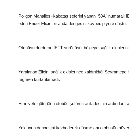
Poligon Mahallesi-Kabataş seferini yapan "58A" numaralı
eden Ender Eliçin bir anda dengesini kaybedip yere düştü.
Otobüsü durduran İETT sürücüsü, bölgeye sağlık ekiplerini 
Yaralanan Eliçin, sağlık ekiplerince kaldırıldığı Seyrante
rağmen kurtarılamadı.
Emniyete götürülen otobüs şoförü ise ifadesinin ardından se
Yolcunun dengesini kaybederek düşme anı otobüsün güvenl