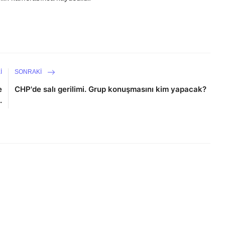
I
SONRAKI
e
CHP'de salı gerilimi. Grup konuşmasını kim yapacak?
.