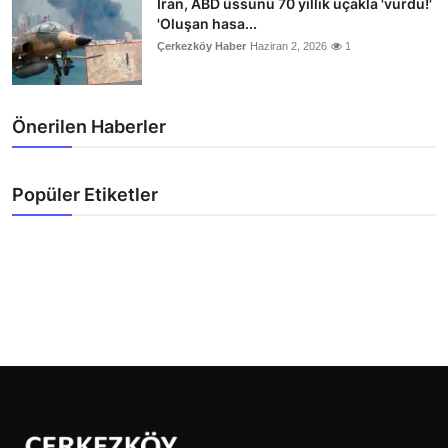
İran, ABD üssünü 70 yıllık uçakla 'vurdu!'
'Oluşan hasa...
Çerkezköy Haber
Haziran 2, 2026
1
Önerilen Haberler
Popüler Etiketler