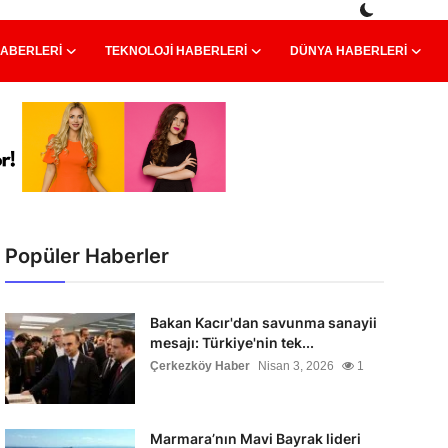
HABERLERI
TEKNOLOJI HABERLERI
DÜNYA HABERLERI
Popüler Haberler
Bakan Kacır'dan savunma sanayii
mesajı: Türkiye'nin tek...
Çerkezköy Haber
Nisan 3, 2026
1
Marmara’nın Mavi Bayrak lideri