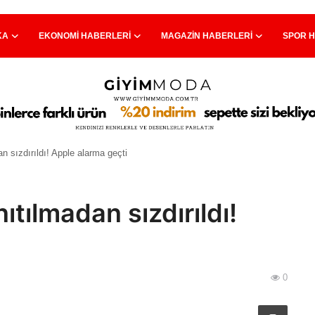
KA
EKONOMI HABERLERI
MAGAZIN HABERLERI
SPOR 
n sızdırıldı! Apple alarma geçti
ıtılmadan sızdırıldı!
0