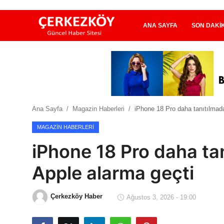
ANA SAYFA
SON DAKI
Ana Sayfa
Son Dakika
Ana Sayfa
Magazin Haberleri
iPhone 18 Pro daha tanıtılmada
Ekonomi Haberleri
MAGAZIN HABERLERI
Magazin Haberleri
iPhone 18 Pro daha tan
Spor Haberleri
Apple alarma geçti
Teknoloji Haberleri
Çerkezköy Haber
Ağustos 3, 2026 - 19:00
Dünya Haberleri