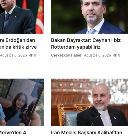
ı Erdoğan'dan
Bakan Bayraktar: Ceyhan'ı biz
n'da kritik zirve
Rotterdam yapabiliriz
Ağustos 6, 2026
0
Çerkezköy Haber
Ağustos 6, 2026
0
Merve'den 4
İran Meclis Başkanı Kalibaf'tan