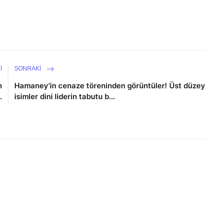
I
SONRAKI
n
Hamaney'in cenaze töreninden görüntüler! Üst düzey
.
isimler dini liderin tabutu b...