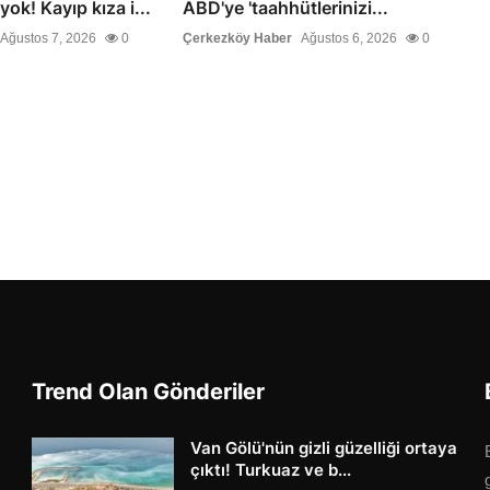
ok! Kayıp kıza i...
ABD'ye 'taahhütlerinizi...
Ağustos 7, 2026
0
Çerkezköy Haber
Ağustos 6, 2026
0
Trend Olan Gönderiler
Van Gölü'nün gizli güzelliği ortaya
çıktı! Turkuaz ve b...