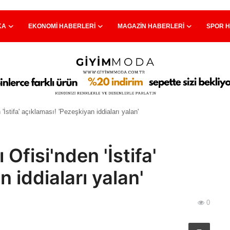
KA
EKONOMI HABERLERI
MAGAZIN HABERLERI
SPOR 
'İstifa' açıklaması! 'Pezeşkiyan iddiaları yalan'
Ofisi'nden 'İstifa'
 iddiaları yalan'
0