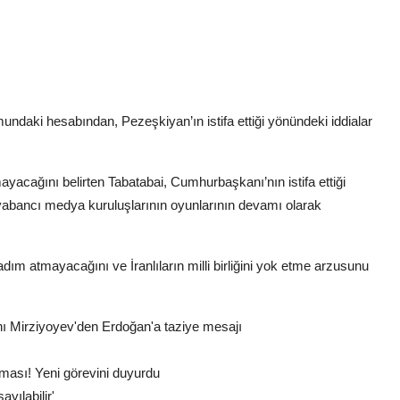
undaki hesabından, Pezeşkiyan’ın istifa ettiği yönündeki iddialar
acağını belirten Tabatabai, Cumhurbaşkanı’nın istifa ettiği
 yabancı medya kuruluşlarının oyunlarının devamı olarak
adım atmayacağını ve İranlıların milli birliğini yok etme arzusunu
ı Mirziyoyev'den Erdoğan'a taziye mesajı
ması! Yeni görevini duyurdu
yılabilir'