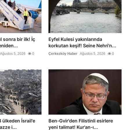
 sonra bir ilk! İç
Eyfel Kulesi yakınlarında
eniden...
korkutan keşif! Seine Nehri'n...
Ağustos 5, 2026
0
Çerkezköy Haber
Ağustos 5, 2026
0
 ülkeden İsrail'e
Ben-Gvir'den Filistinli esirlere
azze i...
yeni talimat! Kur'an-ı...