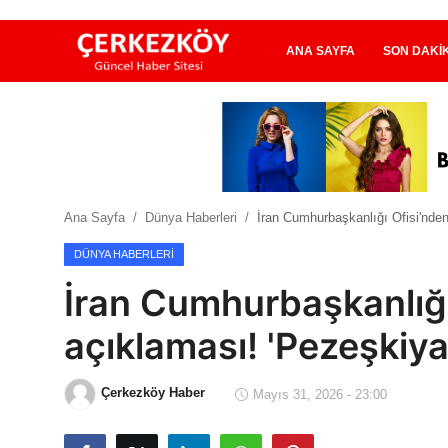
ANA SAYFA
SON DAKI
Ana Sayfa
Son Dakika
Ana Sayfa
Dünya Haberleri
İran Cumhurbaşkanlığı Ofisi'nden 
Ekonomi Haberleri
DÜNYA HABERLERI
Magazin Haberleri
İran Cumhurbaşkanlığı 
Spor Haberleri
açıklaması! 'Pezeşkiyan
Teknoloji Haberleri
Çerkezköy Haber
Mayıs 31, 2026 - 23:00
Dünya Haberleri