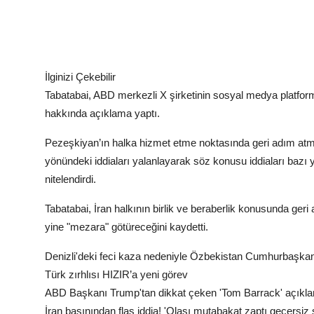
İlginizi Çekebilir
Tabatabai, ABD merkezli X şirketinin sosyal medya platform
hakkında açıklama yaptı.
Pezeşkiyan’ın halka hizmet etme noktasında geri adım atmay
yönündeki iddiaları yalanlayarak söz konusu iddiaları bazı
nitelendirdi.
Tabatabai, İran halkının birlik ve beraberlik konusunda geri 
yine "mezara" götüreceğini kaydetti.
Denizli'deki feci kaza nedeniyle Özbekistan Cumhurbaşkan
Türk zırhlısı HIZIR’a yeni görev
ABD Başkanı Trump'tan dikkat çeken 'Tom Barrack' açıkla
İran basınından flaş iddia! 'Olası mutabakat zaptı geçersiz sa