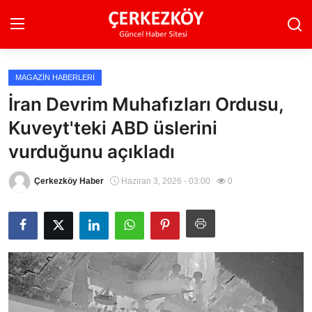
MAGAZIN HABERLERI
Ana Sayfa
İran Devrim Muhafızları Ordusu,
Kuveyt'teki ABD üslerini
Son Dakika
vurduğunu açıkladı
Ekonomi Haberleri
Çerkezköy Haber
Haziran 3, 2026 - 03:00
0
Magazin Haberleri
Spor Haberleri
Teknoloji Haberleri
Dünya Haberleri