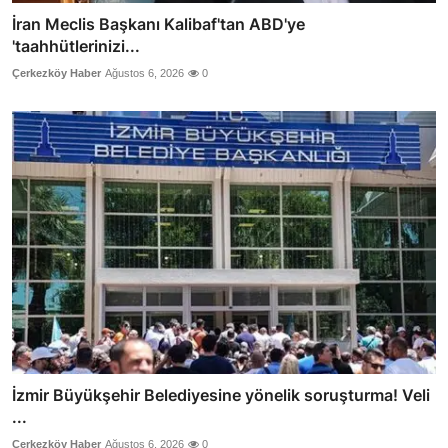
İran Meclis Başkanı Kalibaf'tan ABD'ye
'taahhütlerinizi...
Çerkezköy Haber
Ağustos 6, 2026
0
İzmir Büyükşehir Belediyesine yönelik soruşturma! Veli
...
Çerkezköy Haber
Ağustos 6, 2026
0