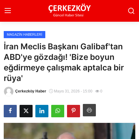
MAGAZIN HABERLERI
Ana Sayfa
İran Meclis Başkanı Galibaf'tan
ABD'ye gözdağı! 'Bize boyun
Son Dakika
eğdirmeye çalışmak aptalca bir
Ekonomi Haberleri
rüya'
Magazin Haberleri
Çerkezköy Haber
Mayıs 31, 2026 - 15:00
0
Spor Haberleri
Teknoloji Haberleri
Dünya Haberleri