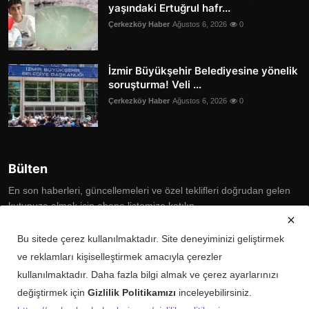
yaşındaki Ertuğrul hafr...
Çerkezköy Haber
Ağustos 6, 2026
0
İzmir Büyükşehir Belediyesine yönelik
soruşturma! Veli ...
Çerkezköy Haber
Ağustos 6, 2026
0
Bülten
En son haberleri, güncellemeleri ve özel teklifleri doğrudan gelen
kutunuza almak için abone listemize katılın
Subscribe
Bu sitede çerez kullanılmaktadır. Site deneyiminizi geliştirmek
ve reklamları kişiselleştirmek amacıyla çerezler
kullanılmaktadır. Daha fazla bilgi almak ve çerez ayarlarınızı
değiştirmek için
Gizlilik Politikamızı
inceleyebilirsiniz.