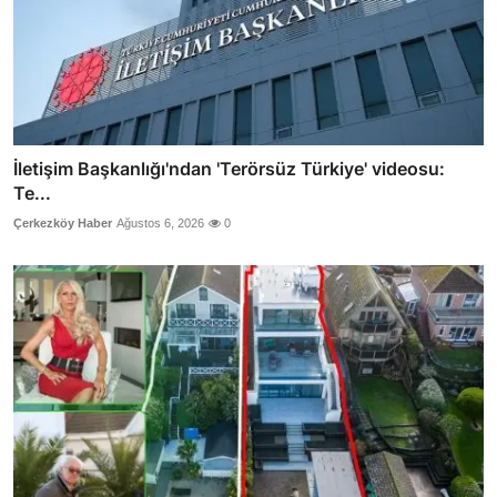
İletişim Başkanlığı'ndan 'Terörsüz Türkiye' videosu:
Te...
Çerkezköy Haber
Ağustos 6, 2026
0