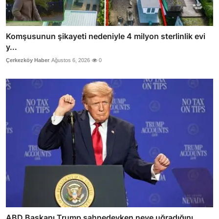
Komşusunun şikayeti nedeniyle 4 milyon sterlinlik evi
y...
Çerkezköy Haber
Ağustos 6, 2026
0
ABD Başkanı Trump sahnedeyken neye uğradığını