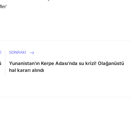
ler'
I
SONRAKI
ü
Yunanistan'ın Kerpe Adası'nda su krizi! Olağanüstü
hal kararı alındı