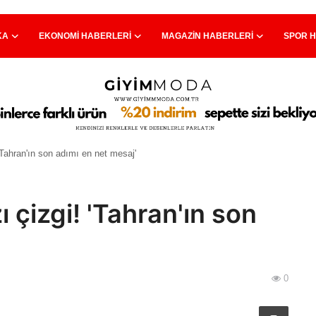
KA
EKONOMI HABERLERI
MAGAZIN HABERLERI
SPOR 
'Tahran'ın son adımı en net mesaj'
 çizgi! 'Tahran'ın son
0