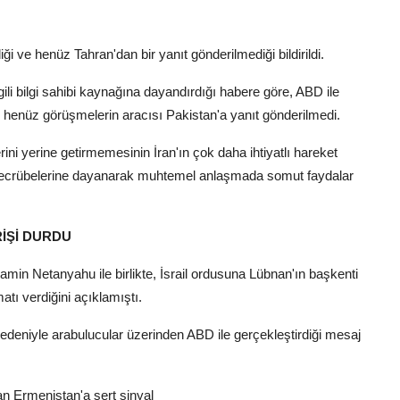
i ve henüz Tahran'dan bir yanıt gönderilmediği bildirildi.
ili bilgi sahibi kaynağına dayandırdığı habere göre, ABD ile
 henüz görüşmelerin aracısı Pakistan'a yanıt gönderilmedi.
i yerine getirmemesinin İran'ın çok daha ihtiyatlı hareket
ki tecrübelerine dayanarak muhtemel anlaşmada somut faydalar
İŞİ DURDU
in Netanyahu ile birlikte, İsrail ordusuna Lübnan'ın başkenti
tı verdiğini açıklamıştı.
 nedeniyle arabulucular üzerinden ABD ile gerçekleştirdiği mesaj
n Ermenistan'a sert sinyal