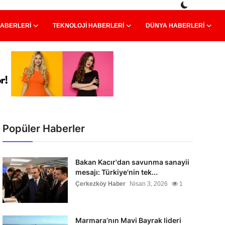
HABERLERI
TEKNOLOJI HABERLERI
DÜNYA HABERLERI
Popüler Haberler
Bakan Kacır'dan savunma sanayii
mesajı: Türkiye'nin tek...
Çerkezköy Haber
Nisan 3, 2026
1
Marmara’nın Mavi Bayrak lideri