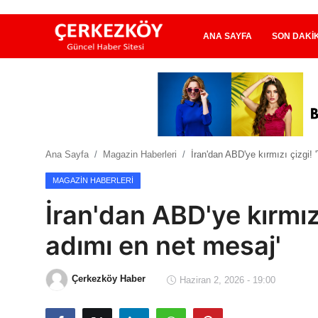
ANA SAYFA
SON DAKI
Ana Sayfa
Son Dakika
Ana Sayfa
Magazin Haberleri
İran'dan ABD'ye kırmızı çizgi! 
Ekonomi Haberleri
MAGAZIN HABERLERI
Magazin Haberleri
İran'dan ABD'ye kırmızı
Spor Haberleri
adımı en net mesaj'
Teknoloji Haberleri
Çerkezköy Haber
Haziran 2, 2026 - 19:00
Dünya Haberleri