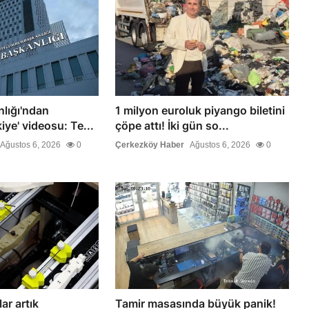
nlığı'ndan
1 milyon euroluk piyango biletini
iye' videosu: Te...
çöpe attı! İki gün so...
Ağustos 6, 2026
0
Çerkezköy Haber
Ağustos 6, 2026
0
ar artık
Tamir masasında büyük panik!