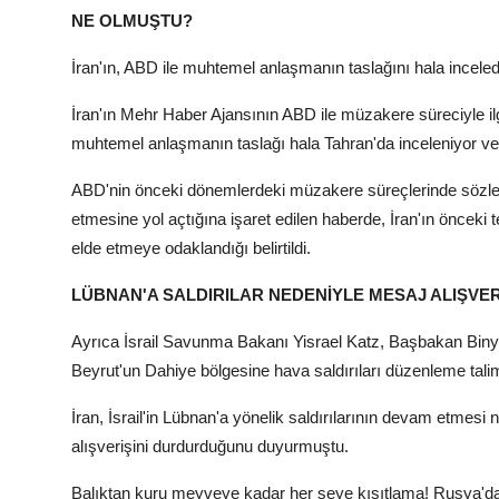
NE OLMUŞTU?
İran'ın, ABD ile muhtemel anlaşmanın taslağını hala incelediğ
İran'ın Mehr Haber Ajansının ABD ile müzakere süreciyle ilg
muhtemel anlaşmanın taslağı hala Tahran'da inceleniyor ve
ABD'nin önceki dönemlerdeki müzakere süreçlerinde sözlerin
etmesine yol açtığına işaret edilen haberde, İran'ın önce
elde etmeye odaklandığı belirtildi.
LÜBNAN'A SALDIRILAR NEDENİYLE MESAJ ALIŞVER
Ayrıca İsrail Savunma Bakanı Yisrael Katz, Başbakan Binyam
Beyrut'un Dahiye bölgesine hava saldırıları düzenleme talima
İran, İsrail'in Lübnan'a yönelik saldırılarının devam etmesi
alışverişini durdurduğunu duyurmuştu.
Balıktan kuru meyveye kadar her şeye kısıtlama! Rusya'da