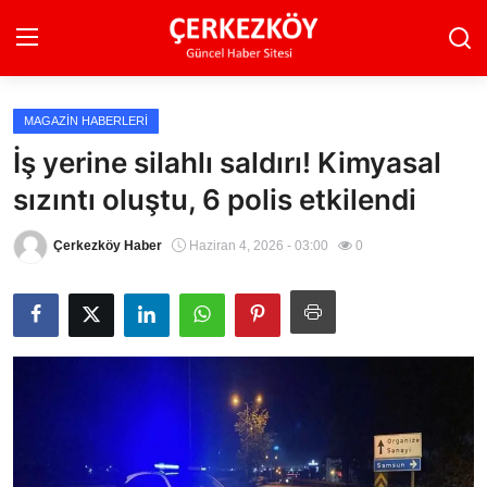
MAGAZIN HABERLERI
Ana Sayfa
İş yerine silahlı saldırı! Kimyasal
sızıntı oluştu, 6 polis etkilendi
Son Dakika
Ekonomi Haberleri
Çerkezköy Haber
Haziran 4, 2026 - 03:00
0
Magazin Haberleri
Spor Haberleri
Teknoloji Haberleri
Dünya Haberleri