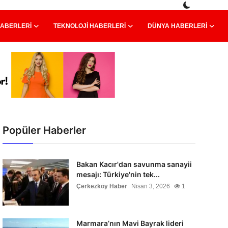
HABERLERI
TEKNOLOJI HABERLERI
DÜNYA HABERLERI
Popüler Haberler
Bakan Kacır'dan savunma sanayii
mesajı: Türkiye'nin tek...
Çerkezköy Haber
Nisan 3, 2026
1
Marmara’nın Mavi Bayrak lideri