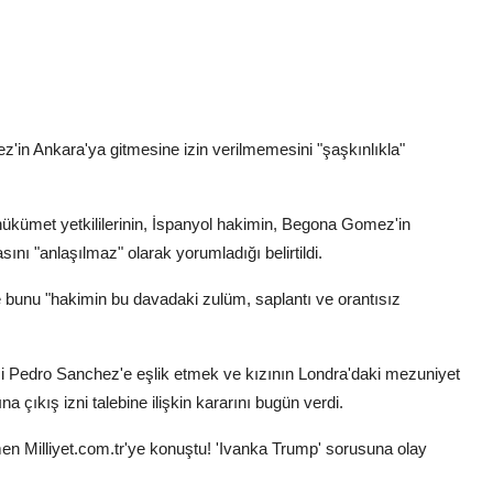
in Ankara'ya gitmesine izin verilmemesini "şaşkınlıkla"
hükümet yetkililerinin, İspanyol hakimin, Begona Gomez'in
ını "anlaşılmaz" olarak yorumladığı belirtildi.
ve bunu "hakimin bu davadaki zulüm, saplantı ve orantısız
Pedro Sanchez'e eşlik etmek ve kızının Londra'daki mezuniyet
a çıkış izni talebine ilişkin kararını bugün verdi.
en Milliyet.com.tr'ye konuştu! 'Ivanka Trump' sorusuna olay