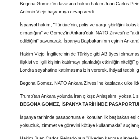
Begona Gomez'in davasına bakan hakim Juan Carlos Peinado
Antonio Viejo başvuruya cevap verdi.
İspanyol hakim, "Türkiye'nin, polis ve yargı işbirliğini kolay
olmadığını" ve Gomez'in Ankara'daki NATO Zirvesi'ne "akti
edildiğini" savunarak, İspanya Başbakanı'nın eşinin Ankara
Hakim Viejo, İngiltere'nin de Türkiye gibi AB üyesi olmamasın
ilişkisi ve ilgili kişinin katılmayı planladığı etkinliğin nitel
Londra seyahatine katılmasına izin vererek, ihtiyati tedbiri g
Begona Gomez, NATO Ankara Zirvesi'ne katılacak ülke liderle
Trump'tan Ankara yolunda İran çıkışı: Anlaşalım, yoksa 1 s
BEGONA GOMEZ, İSPANYA TARİHİNDE PASAPORTU
İspanya tarihinde pasaportuna el konulan ilk başbakan eş
yolsuzluk, zimmet ve görevini kötüye kullanmakla" suçlanı
Hakim Juan Carlos Peinado'nun "ülkeden kaçma şüphesiyle"