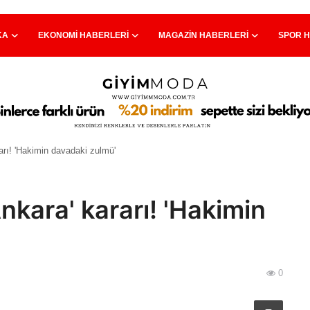
KA
EKONOMI HABERLERI
MAGAZIN HABERLERI
SPOR 
rarı! 'Hakimin davadaki zulmü'
Ankara' kararı! 'Hakimin
0