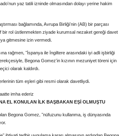
'nun yaz tatili izninde olmasından dolayı yerine hakim
laştırması bağlamında, Avrupa Birliği'nin (AB) bir parçası
f bir rol üstlenmekten ziyade kurumsal nezaket gereği davet
'ya gitmesine izin vermedi.
a rağmen, "İspanya ile İngiltere arasındaki iyi adli işbirliği
iği" gerekçesiyle, Begona Gomez'in kızının mezuniyet töreni için
eçici olarak kaldırdı.
rinin tüm eşleri gibi resmi olarak davetliydi.
aatte imha ederiz
NA EL KONULAN İLK BAŞBAKAN EŞİ OLMUŞTU
i olan Begona Gomez, "nüfuzunu kullanma, iş dünyasında
yor.
 ihtiyati tedbir uygulama kararı almasının ardından Begona