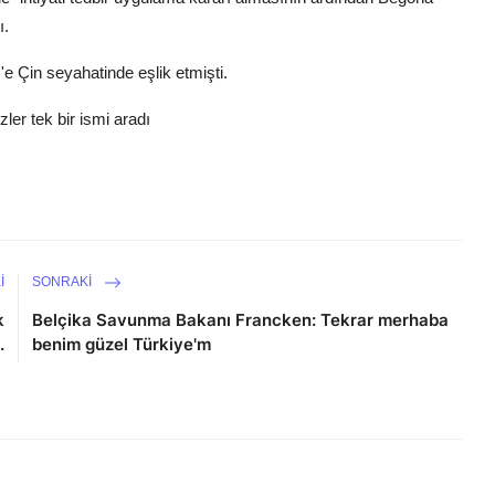
ı.
 Çin seyahatinde eşlik etmişti.
ler tek bir ismi aradı
I
SONRAKI
k
Belçika Savunma Bakanı Francken: Tekrar merhaba
.
benim güzel Türkiye'm