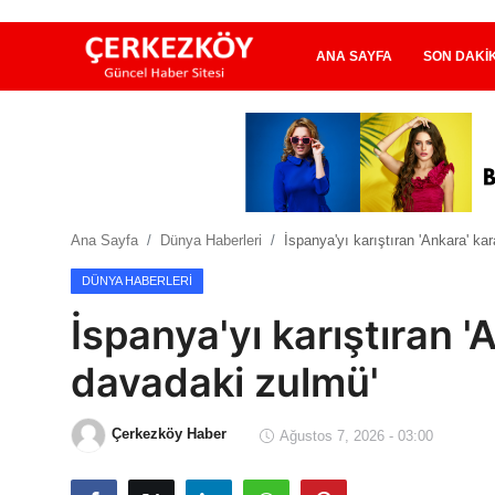
ANA SAYFA
SON DAKI
Ana Sayfa
Son Dakika
Ana Sayfa
Dünya Haberleri
İspanya'yı karıştıran 'Ankara' ka
Ekonomi Haberleri
DÜNYA HABERLERI
Magazin Haberleri
İspanya'yı karıştıran '
Spor Haberleri
davadaki zulmü'
Teknoloji Haberleri
Çerkezköy Haber
Ağustos 7, 2026 - 03:00
Dünya Haberleri