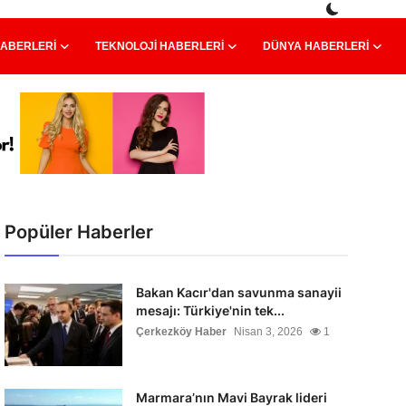
HABERLERI
TEKNOLOJI HABERLERI
DÜNYA HABERLERI
Popüler Haberler
Bakan Kacır'dan savunma sanayii
mesajı: Türkiye'nin tek...
Çerkezköy Haber
Nisan 3, 2026
1
Marmara’nın Mavi Bayrak lideri