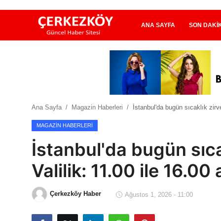
ANA SAYFA
SON DAKI
Ana Sayfa
Son Dakika
Ana Sayfa
Magazin Haberleri
İstanbul'da bugün sıcaklık zirv
Ekonomi Haberleri
MAGAZIN HABERLERI
Magazin Haberleri
İstanbul'da bugün sıca
Spor Haberleri
Valilik: 11.00 ile 16.00
Teknoloji Haberleri
Çerkezköy Haber
Ağustos 1, 2026 - 11:00
Dünya Haberleri