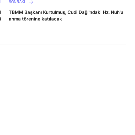
I
SONRAKI
4
TBMM Başkanı Kurtulmuş, Cudi Dağı'ndaki Hz. Nuh'u
ü
anma törenine katılacak