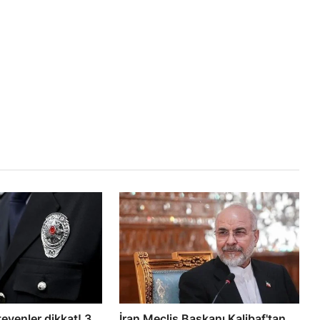
teyenler dikkat! 3
İran Meclis Başkanı Kalibaf'tan