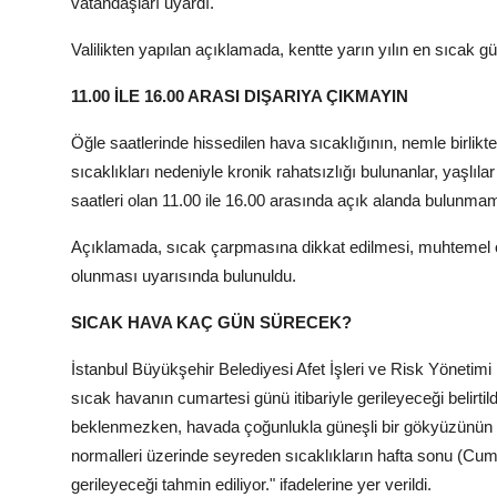
vatandaşları uyardı.
Valilikten yapılan açıklamada, kentte yarın yılın en sıcak gü
11.00 İLE 16.00 ARASI DIŞARIYA ÇIKMAYIN
Öğle saatlerinde hissedilen hava sıcaklığının, nemle birli
sıcaklıkları nedeniyle kronik rahatsızlığı bulunanlar, yaşl
saatleri olan 11.00 ile 16.00 arasında açık alanda bulunmama
Açıklamada, sıcak çarpmasına dikkat edilmesi, muhtemel orm
olunması uyarısında bulunuldu.
SICAK HAVA KAÇ GÜN SÜRECEK?
İstanbul Büyükşehir Belediyesi Afet İşleri ve Risk Yönetim
sıcak havanın cumartesi günü itibariyle gerileyeceği belirt
beklenmezken, havada çoğunlukla güneşli bir gökyüzünün 
normalleri üzerinde seyreden sıcaklıkların hafta sonu (Cumar
gerileyeceği tahmin ediliyor." ifadelerine yer verildi.