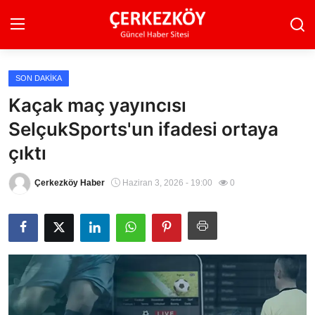
SON DAKIKA
Ana Sayfa
Kaçak maç yayıncısı
SelçukSports'un ifadesi ortaya
Son Dakika
çıktı
Ekonomi Haberleri
Çerkezköy Haber
Haziran 3, 2026 - 19:00
0
Magazin Haberleri
Spor Haberleri
Teknoloji Haberleri
Dünya Haberleri