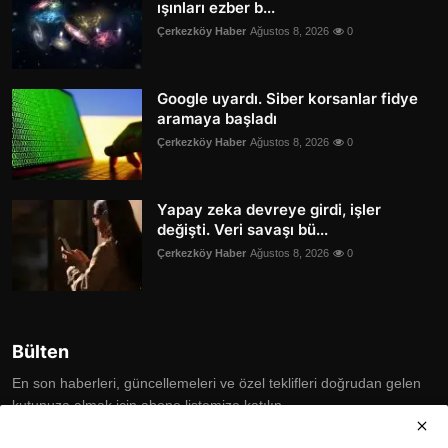
ışınları ezber b...
Çerkezköy Haber
Ağustos 8, 2026
0
Google uyardı. Siber korsanlar fidye
aramaya başladı
Çerkezköy Haber
Ağustos 8, 2026
0
Yapay zeka devreye girdi, işler
değişti. Veri savaşı bü...
Çerkezköy Haber
Ağustos 8, 2026
0
Bülten
En son haberleri, güncellemeleri ve özel teklifleri doğrudan gelen
kutunuza almak için abone listemize katılın