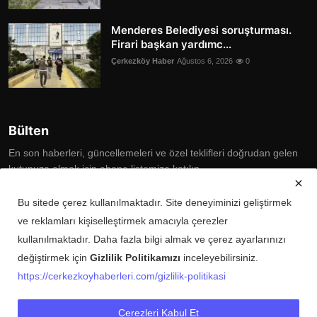
Menderes Belediyesi soruşturması.
Firari başkan yardımc...
Çerkezköy Haber
Ağustos 6, 2026
0
Bülten
En son haberleri, güncellemeleri ve özel teklifleri doğrudan gelen
kutunuza almak için abone listemize katılın
Subscribe
Bu sitede çerez kullanılmaktadır. Site deneyiminizi geliştirmek
ve reklamları kişiselleştirmek amacıyla çerezler
kullanılmaktadır. Daha fazla bilgi almak ve çerez ayarlarınızı
değiştirmek için
Gizlilik Politikamızı
inceleyebilirsiniz.
Copyright © 2025 Çerkezköy Haberleri Tüm Hakları Saklıdır.
https://cerkezkoyhaberleri.com/gizlilik-politikasi
Künye
Şartlar ve Koşullar
Gizlilik Politikası
İletişim
Çerezleri Kabul Et