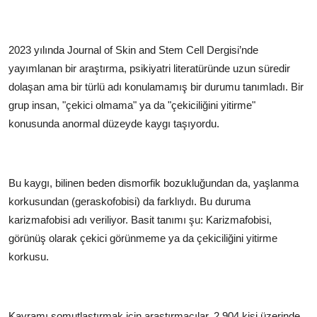
2023 yılında Journal of Skin and Stem Cell Dergisi’nde
yayımlanan bir araştırma, psikiyatri literatüründe uzun süredir
dolaşan ama bir türlü adı konulamamış bir durumu tanımladı. Bir
grup insan, "çekici olmama" ya da "çekiciliğini yitirme"
konusunda anormal düzeyde kaygı taşıyordu.
Bu kaygı, bilinen beden dismorfik bozukluğundan da, yaşlanma
korkusundan (geraskofobisi) da farklıydı. Bu duruma
karizmafobisi adı veriliyor. Basit tanımı şu: Karizmafobisi,
görünüş olarak çekici görünmeme ya da çekiciliğini yitirme
korkusu.
Kavramı somutlaştırmak için araştırmacılar, 2.904 kişi üzerinde