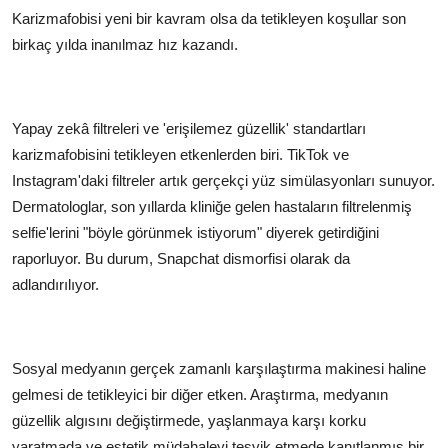
Karizmafobisi yeni bir kavram olsa da tetikleyen koşullar son
birkaç yılda inanılmaz hız kazandı.
Yapay zekâ filtreleri ve 'erişilemez güzellik' standartları
karizmafobisini tetikleyen etkenlerden biri. TikTok ve
Instagram'daki filtreler artık gerçekçi yüz simülasyonları sunuyor.
Dermatologlar, son yıllarda kliniğe gelen hastaların filtrelenmiş
selfie'lerini "böyle görünmek istiyorum" diyerek getirdiğini
raporluyor. Bu durum, Snapchat dismorfisi olarak da
adlandırılıyor.
Sosyal medyanın gerçek zamanlı karşılaştırma makinesi haline
gelmesi de tetikleyici bir diğer etken. Araştırma, medyanın
güzellik algısını değiştirmede, yaşlanmaya karşı korku
yaratmada ve estetik müdahaleyi teşvik etmede kanıtlanmış bir