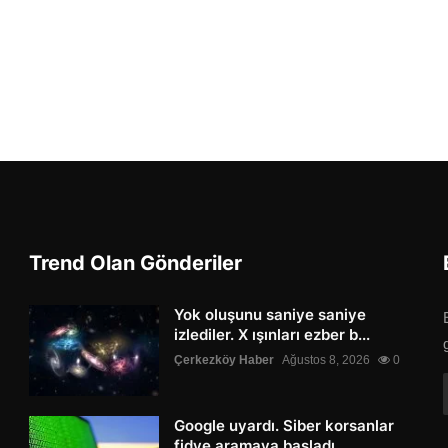
Trend Olan Gönderiler
Yok oluşunu saniye saniye
izlediler. X ışınları ezber b...
Çerkezköy Haber
Ağustos 8, 2026
0
Google uyardı. Siber korsanlar
fidye aramaya başladı