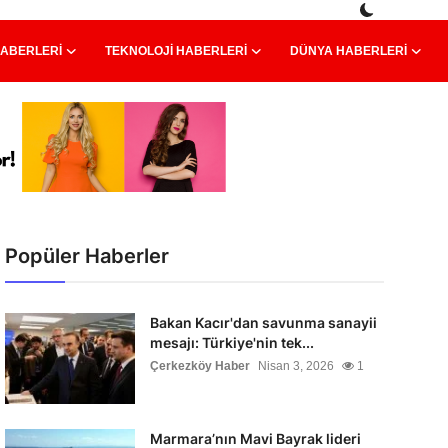
HABERLERI
TEKNOLOJI HABERLERI
DÜNYA HABERLERI
Popüler Haberler
Bakan Kacır'dan savunma sanayii
mesajı: Türkiye'nin tek...
Çerkezköy Haber
Nisan 3, 2026
1
Marmara’nın Mavi Bayrak lideri