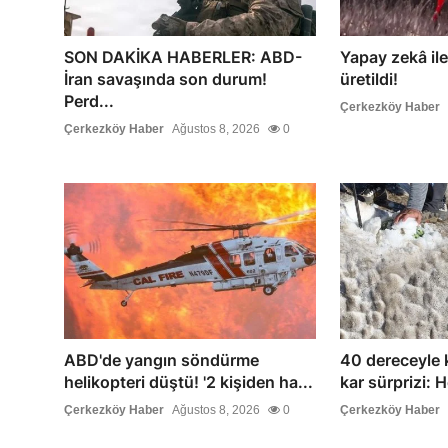
SON DAKİKA HABERLER: ABD-
Yapay zekâ ile 
İran savaşında son durum!
üretildi!
Perd...
Çerkezköy Haber
Çerkezköy Haber
Ağustos 8, 2026
0
ABD'de yangın söndürme
40 dereceyle 
helikopteri düştü! '2 kişiden ha...
kar sürprizi: 
Çerkezköy Haber
Ağustos 8, 2026
0
Çerkezköy Haber