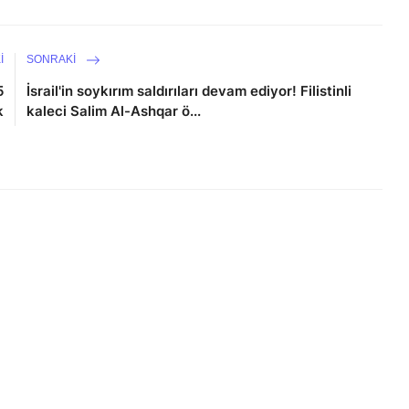
I
SONRAKI
5
İsrail'in soykırım saldırıları devam ediyor! Filistinli
k
kaleci Salim Al-Ashqar ö...