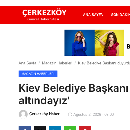
ANA SAYFA
SON DAKI
Ana Sayfa
Son Dakika
Ana Sayfa
Magazin Haberleri
Kiev Belediye Başkanı duyurdu!
Ekonomi Haberleri
MAGAZIN HABERLERI
Magazin Haberleri
Kiev Belediye Başkanı 
Spor Haberleri
altındayız'
Teknoloji Haberleri
Çerkezköy Haber
Ağustos 2, 2026 - 07:00
Dünya Haberleri