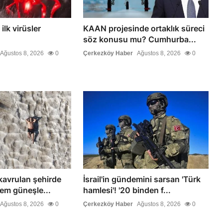
ilk virüsler
KAAN projesinde ortaklık süreci
söz konusu mu? Cumhurba...
Ağustos 8, 2026
0
Çerkezköy Haber
Ağustos 8, 2026
0
kavrulan şehirde
İsrail'in gündemini sarsan 'Türk
Hem güneşle...
hamlesi'! '20 binden f...
Ağustos 8, 2026
0
Çerkezköy Haber
Ağustos 8, 2026
0