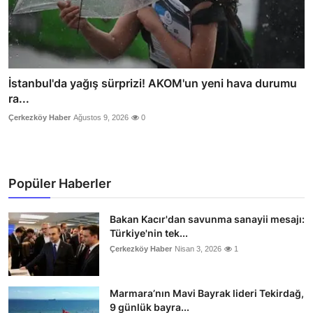
İstanbul'da yağış sürprizi! AKOM'un yeni hava durumu
ra...
Çerkezköy Haber
Ağustos 9, 2026
0
Popüler Haberler
Bakan Kacır'dan savunma sanayii mesajı:
Türkiye'nin tek...
Çerkezköy Haber
Nisan 3, 2026
1
Marmara’nın Mavi Bayrak lideri Tekirdağ,
9 günlük bayra...