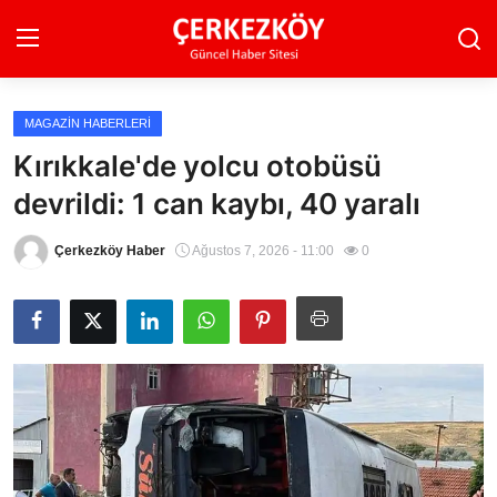
MAGAZIN HABERLERI
Ana Sayfa
Kırıkkale'de yolcu otobüsü
devrildi: 1 can kaybı, 40 yaralı
Son Dakika
Ekonomi Haberleri
Çerkezköy Haber
Ağustos 7, 2026 - 11:00
0
Magazin Haberleri
Spor Haberleri
Teknoloji Haberleri
Dünya Haberleri