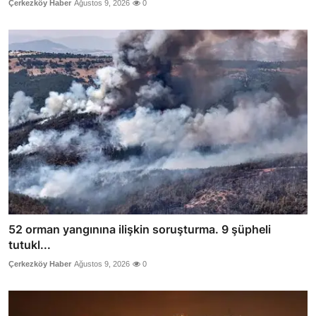
Çerkezköy Haber
Ağustos 9, 2026
0
52 orman yangınına ilişkin soruşturma. 9 şüpheli
tutukl...
Çerkezköy Haber
Ağustos 9, 2026
0