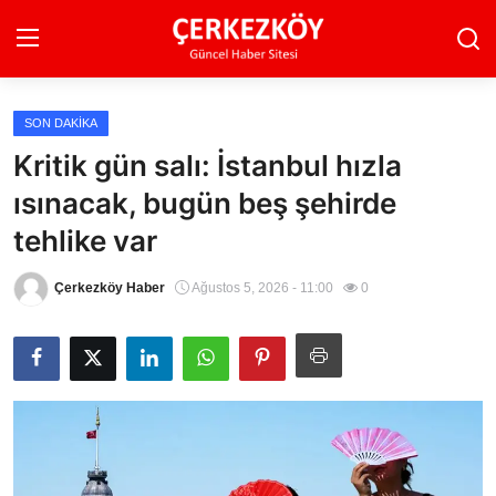
SON DAKIKA
Ana Sayfa
Kritik gün salı: İstanbul hızla
ısınacak, bugün beş şehirde
Son Dakika
tehlike var
Ekonomi Haberleri
Çerkezköy Haber
Ağustos 5, 2026 - 11:00
0
Magazin Haberleri
Spor Haberleri
Teknoloji Haberleri
Dünya Haberleri