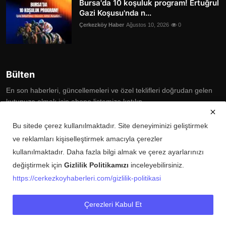
Bursa'da 10 koşuluk program! Ertuğrul
Gazi Koşusu'nda n...
Çerkezköy Haber
Ağustos 10, 2026
0
Bülten
En son haberleri, güncellemeleri ve özel teklifleri doğrudan gelen
kutunuza almak için abone listemize katılın
Subscribe
Bu sitede çerez kullanılmaktadır. Site deneyiminizi geliştirmek
ve reklamları kişiselleştirmek amacıyla çerezler
kullanılmaktadır. Daha fazla bilgi almak ve çerez ayarlarınızı
değiştirmek için
Gizlilik Politikamızı
inceleyebilirsiniz.
Copyright © 2025 Çerkezköy Haberleri Tüm Hakları Saklıdır.
https://cerkezkoyhaberleri.com/gizlilik-politikasi
Künye
Şartlar ve Koşullar
Gizlilik Politikası
İletişim
Çerezleri Kabul Et