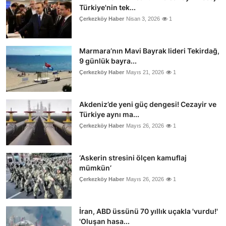
Türkiye'nin tek...
Çerkezköy Haber
Nisan 3, 2026
1
Marmara’nın Mavi Bayrak lideri Tekirdağ,
9 günlük bayra...
Çerkezköy Haber
Mayıs 21, 2026
1
Akdeniz’de yeni güç dengesi! Cezayir ve
Türkiye aynı ma...
Çerkezköy Haber
Mayıs 26, 2026
1
‘Askerin stresini ölçen kamuflaj
mümkün’
Çerkezköy Haber
Mayıs 26, 2026
1
İran, ABD üssünü 70 yıllık uçakla 'vurdu!'
'Oluşan hasa...