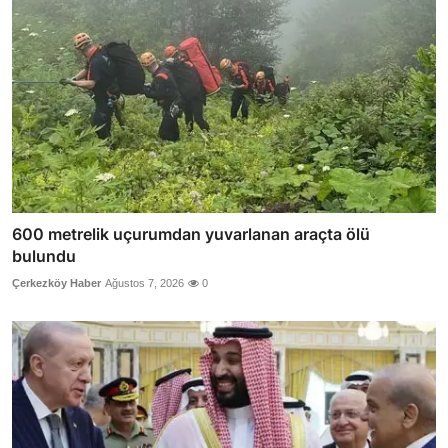
600 metrelik uçurumdan yuvarlanan araçta ölü
bulundu
Çerkezköy Haber
Ağustos 7, 2026
0