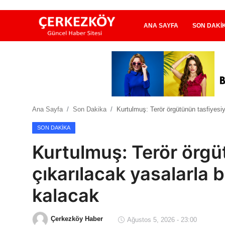
ANA SAYFA
SON DAKI
Ana Sayfa
Son Dakika
Ana Sayfa
Son Dakika
Kurtulmuş: Terör örgütünün tasfiyesi
Ekonomi Haberleri
SON DAKIKA
Magazin Haberleri
Kurtulmuş: Terör örgüt
Spor Haberleri
çıkarılacak yasalarla
Teknoloji Haberleri
kalacak
Dünya Haberleri
Çerkezköy Haber
Ağustos 5, 2026 - 23:00