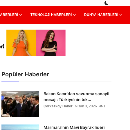
HABERLERI
TEKNOLOJI HABERLERI
DÜNYA HABERLERI
Popüler Haberler
Bakan Kacır'dan savunma sanayii
mesajı: Türkiye'nin tek...
Çerkezköy Haber
Nisan 3, 2026
1
Marmara’nın Mavi Bayrak lideri