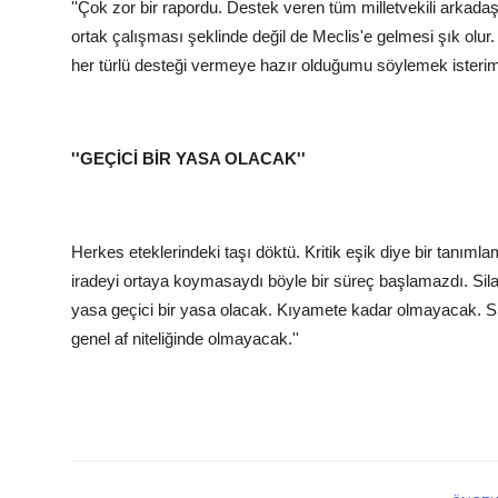
''Çok zor bir rapordu. Destek veren tüm milletvekili arkad
ortak çalışması şeklinde değil de Meclis'e gelmesi şık olur
her türlü desteği vermeye hazır olduğumu söylemek isteri
''GEÇİCİ BİR YASA OLACAK''
Herkes eteklerindeki taşı döktü. Kritik eşik diye bir tanımlam
iradeyi ortaya koymasaydı böyle bir süreç başlamazdı. Silah
yasa geçici bir yasa olacak. Kıyamete kadar olmayacak. Si
genel af niteliğinde olmayacak.''