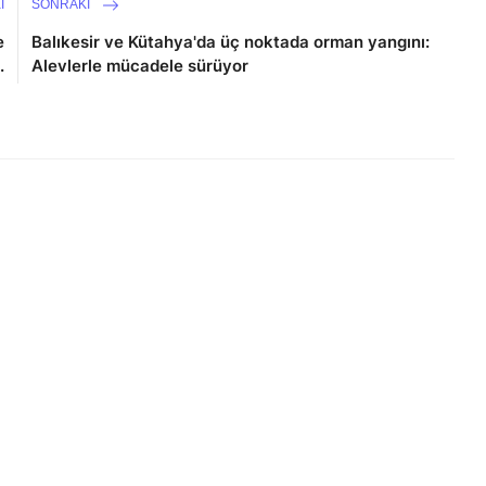
I
SONRAKI
e
Balıkesir ve Kütahya'da üç noktada orman yangını:
.
Alevlerle mücadele sürüyor