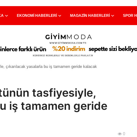
KA
EKONOMI HABERLERI
MAGAZIN HABERLERI
SPOR 
yle, çıkarılacak yasalarla bu iş tamamen geride kalacak
ünün tasfiyesiyle,
 bu iş tamamen geride
0