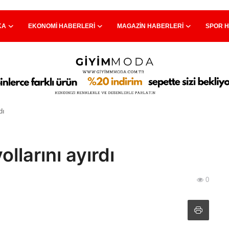
KA
EKONOMI HABERLERI
MAGAZIN HABERLERI
SPOR 
dı
llarını ayırdı
0