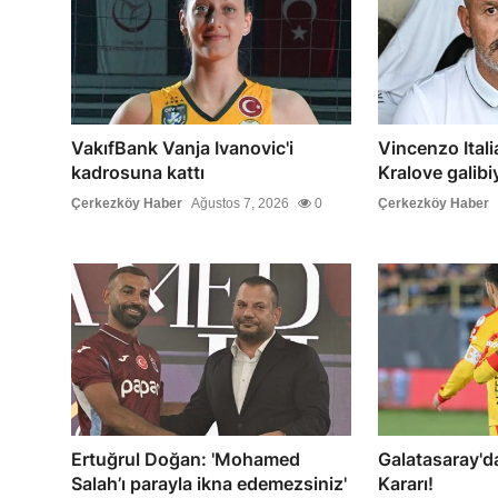
VakıfBank Vanja Ivanovic'i
Vincenzo Ital
kadrosuna kattı
Kralove galibiy
Çerkezköy Haber
Ağustos 7, 2026
0
Çerkezköy Haber
Ertuğrul Doğan: 'Mohamed
Galatasaray'
Salah’ı parayla ikna edemezsiniz'
Kararı!