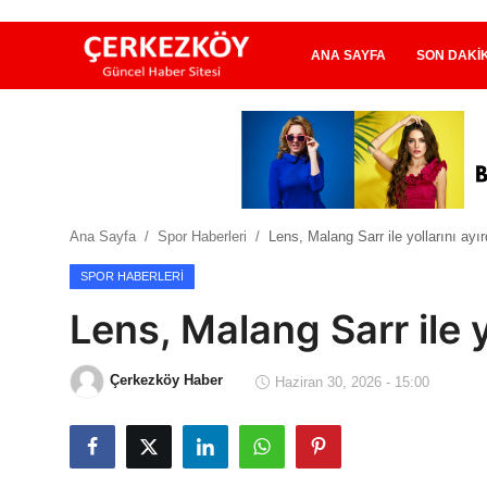
ANA SAYFA
SON DAKI
Ana Sayfa
Son Dakika
Ana Sayfa
Spor Haberleri
Lens, Malang Sarr ile yollarını ayır
Ekonomi Haberleri
SPOR HABERLERI
Magazin Haberleri
Lens, Malang Sarr ile yo
Spor Haberleri
Çerkezköy Haber
Haziran 30, 2026 - 15:00
Teknoloji Haberleri
Dünya Haberleri