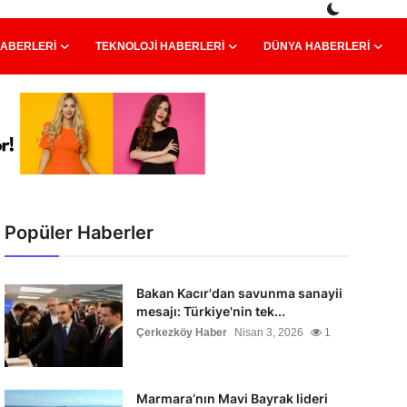
HABERLERI
TEKNOLOJI HABERLERI
DÜNYA HABERLERI
Popüler Haberler
Bakan Kacır'dan savunma sanayii
mesajı: Türkiye'nin tek...
Çerkezköy Haber
Nisan 3, 2026
1
Marmara’nın Mavi Bayrak lideri