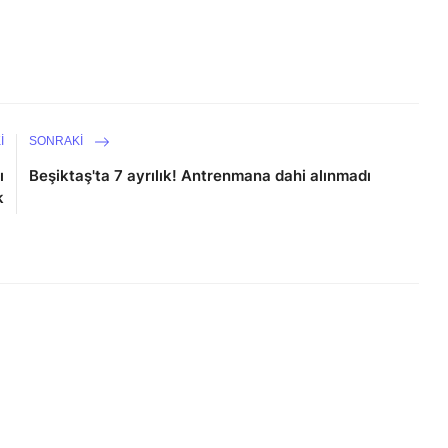
I
SONRAKI
ı
Beşiktaş'ta 7 ayrılık! Antrenmana dahi alınmadı
k