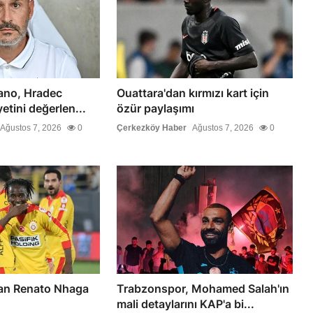
iano, Hradec
Ouattara'dan kırmızı kart için
etini değerlen...
özür paylaşımı
Ağustos 7, 2026
0
Çerkezköy Haber
Ağustos 7, 2026
0
dan Renato Nhaga
Trabzonspor, Mohamed Salah'ın
mali detaylarını KAP'a bi...