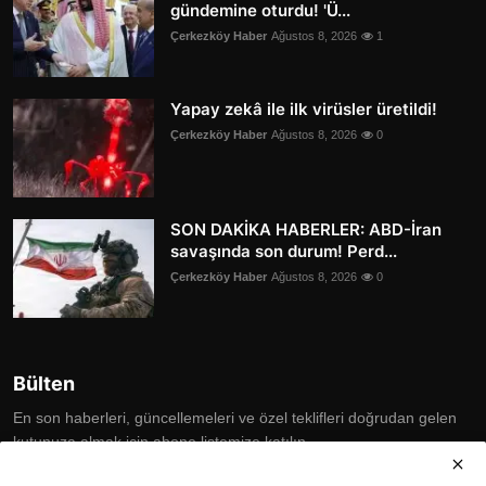
gündemine oturdu! 'Ü...
Çerkezköy Haber
Ağustos 8, 2026
1
Yapay zekâ ile ilk virüsler üretildi!
Çerkezköy Haber
Ağustos 8, 2026
0
SON DAKİKA HABERLER: ABD-İran
savaşında son durum! Perd...
Çerkezköy Haber
Ağustos 8, 2026
0
Bülten
En son haberleri, güncellemeleri ve özel teklifleri doğrudan gelen
kutunuza almak için abone listemize katılın