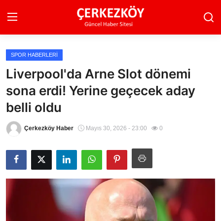
SPOR HABERLERI
Ana Sayfa
Liverpool'da Arne Slot dönemi
sona erdi! Yerine geçecek aday
Son Dakika
belli oldu
Ekonomi Haberleri
Çerkezköy Haber
Mayıs 30, 2026 - 23:00
0
Magazin Haberleri
Spor Haberleri
Teknoloji Haberleri
Dünya Haberleri