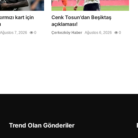
ırmızı kart için
Cenk Tosun'dan Beşiktaş
ı
açıklaması!
Ağustos 7, 2026
0
Çerkezköy Haber
Ağustos 6, 2026
0
Trend Olan Gönderiler