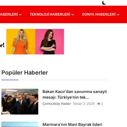
HABERLERI
TEKNOLOJI HABERLERI
DÜNYA HABERLERI
Popüler Haberler
Bakan Kacır'dan savunma sanayii
mesajı: Türkiye'nin tek...
Çerkezköy Haber
Nisan 3, 2026
1
Marmara’nın Mavi Bayrak lideri