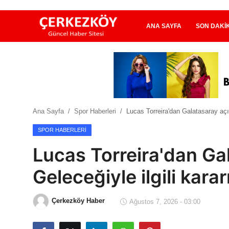
ANA SAYFA
SON DAKI
Ana Sayfa
Son Dakika
Ana Sayfa
Spor Haberleri
Lucas Torreira'dan Galatasaray açık
Ekonomi Haberleri
SPOR HABERLERI
Magazin Haberleri
Lucas Torreira'dan Ga
Spor Haberleri
Geleceğiyle ilgili kara
Teknoloji Haberleri
Çerkezköy Haber
Ağustos 7, 2026 - 03:00
Dünya Haberleri