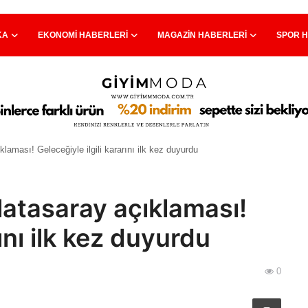
KA
EKONOMI HABERLERI
MAGAZIN HABERLERI
SPOR 
laması! Geleceğiyle ilgili kararını ilk kez duyurdu
latasaray açıklaması!
rını ilk kez duyurdu
0