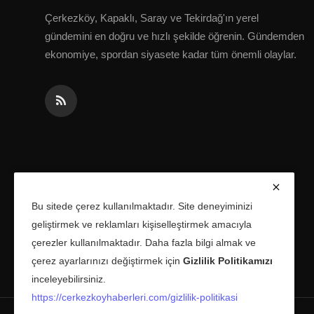
Çerkezköy, Kapaklı, Saray ve Tekirdağ'ın yerel
gündemini en doğru ve hızlı şekilde öğrenin. Gündemden
ekonomiye, spordan siyasete kadar tüm önemli olaylar.
Bu sitede çerez kullanılmaktadır. Site deneyiminizi
geliştirmek ve reklamları kişiselleştirmek amacıyla
çerezler kullanılmaktadır. Daha fazla bilgi almak ve
çerez ayarlarınızı değiştirmek için
Gizlilik Politikamızı
inceleyebilirsiniz.
https://cerkezkoyhaberleri.com/gizlilik-politikasi