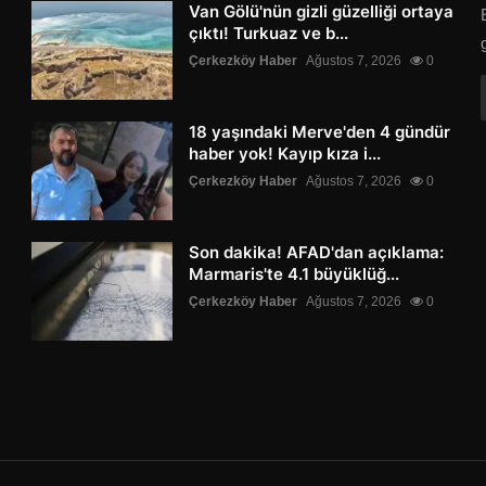
Van Gölü'nün gizli güzelliği ortaya
çıktı! Turkuaz ve b...
Çerkezköy Haber
Ağustos 7, 2026
0
18 yaşındaki Merve'den 4 gündür
haber yok! Kayıp kıza i...
Çerkezköy Haber
Ağustos 7, 2026
0
Son dakika! AFAD'dan açıklama:
Marmaris'te 4.1 büyüklüğ...
Çerkezköy Haber
Ağustos 7, 2026
0