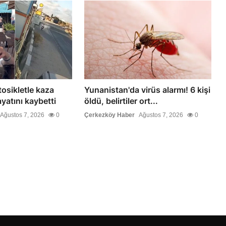
tosikletle kaza
Yunanistan'da virüs alarmı! 6 kişi
yatını kaybetti
öldü, belirtiler ort...
Ağustos 7, 2026
0
Çerkezköy Haber
Ağustos 7, 2026
0