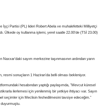
i Partisi (PL) lideri Robert Abela ve muhalefetteki Milliyetçi
ndı. Ülkede oy kullanma işlemi, yerel saatle 22.00'de (TSİ 23.00)
arın Naxxar'daki sayım merkezine taşınmasının ardından yarın
, resmi sonuçların 1 Haziran'da belli olması bekleniyor.
atformundaki hesabından yaptığı paylaşımda, "Mevcut küresel
krarla ilerlemesi için yenilenmiş bir yetkiye ihtiyacı var. Sayın
 seçimler için Meclisin feshedilmesini tavsiye edeceğim."
nı duyurmuştu.