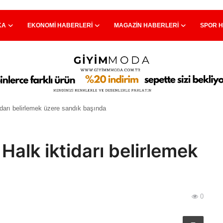
KA
EKONOMI HABERLERI
MAGAZIN HABERLERI
SPOR 
idarı belirlemek üzere sandık başında
Halk iktidarı belirlemek
0