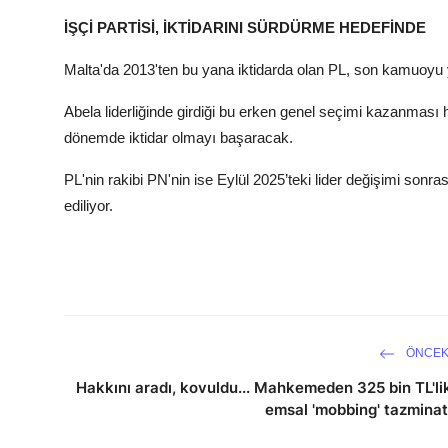
İŞÇİ PARTİSİ, İKTİDARINI SÜRDÜRME HEDEFİNDE
Malta'da 2013'ten bu yana iktidarda olan PL, son kamuoyu
Abela liderliğinde girdiği bu erken genel seçimi kazanması h
dönemde iktidar olmayı başaracak.
PL'nin rakibi PN'nin ise Eylül 2025’teki lider değişimi son
ediliyor.
ÖNCEK
Hakkını aradı, kovuldu... Mahkemeden 325 bin TL'li
emsal 'mobbing' tazminat