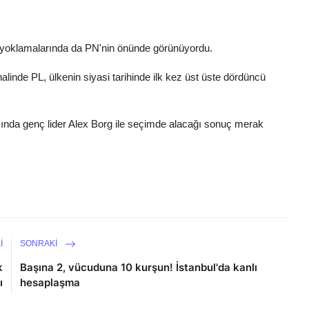
 yoklamalarında da PN'nin önünde görünüyordu.
alinde PL, ülkenin siyasi tarihinde ilk kez üst üste dördüncü
rasında genç lider Alex Borg ile seçimde alacağı sonuç merak
I
SONRAKI
k
Başına 2, vücuduna 10 kurşun! İstanbul'da kanlı
ı
hesaplaşma