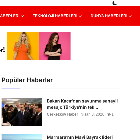
HABERLERI
TEKNOLOJI HABERLERI
DÜNYA HABERLERI
Popüler Haberler
Bakan Kacır'dan savunma sanayii
mesajı: Türkiye'nin tek...
Çerkezköy Haber
Nisan 3, 2026
1
Marmara’nın Mavi Bayrak lideri