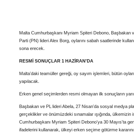
Malta Cumhurbaşkanı Myriam Spiteri Debono, Başbakan ve İşç
Parti (PN) lideri Alex Borg, oylarını sabah saatlerinde kulla
sona erecek.
RESMİ SONUÇLAR 1 HAZİRAN'DA
Malta'daki teamüller gereği, oy sayım işlemleri, bütün oyl
yapılacak.
Erken genel seçimlerden resmi olmayan ilk sonuçların yarın
Başbakan ve PL lideri Abela, 27 Nisan'da sosyal medya pl
gerçeklikler ve önümüzdeki sınamalar ışığında, ülkemizin isti
Cumhurbaşkanı Myriam Spiteri Debono'ya 30 Mayıs'ta genel
ifadelerini kullanarak, ülkeyi erken seçime götürme kararı