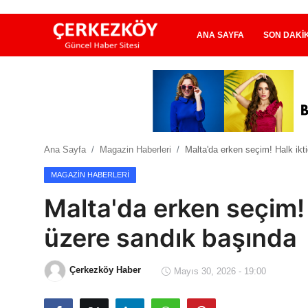
ANA SAYFA
SON DAKI
Ana Sayfa
Son Dakika
Ana Sayfa
Magazin Haberleri
Malta'da erken seçim! Halk ikt
Ekonomi Haberleri
MAGAZIN HABERLERI
Magazin Haberleri
Malta'da erken seçim! 
Spor Haberleri
üzere sandık başında
Teknoloji Haberleri
Çerkezköy Haber
Mayıs 30, 2026 - 19:00
Dünya Haberleri