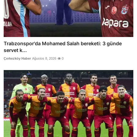
Trabzonspor'da Mohamed Salah bereketi: 3 günde
servet k...
Çerkezköy Haber
Ağustos 8, 2026
0