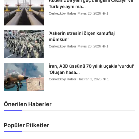
Akdeniz’de yeni güç dengesi! Cezayir ve
Türkiye aynı ma...
Çerkezköy Haber
Mayıs 26, 2026
1
‘Askerin stresini ölçen kamuflaj
mümkün’
Çerkezköy Haber
Mayıs 26, 2026
1
İran, ABD üssünü 70 yıllık uçakla 'vurdu!'
'Oluşan hasa...
Çerkezköy Haber
Haziran 2, 2026
1
Önerilen Haberler
Popüler Etiketler