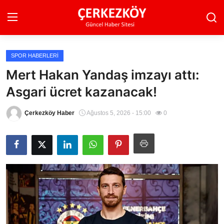
SPOR HABERLERI
Ana Sayfa
Mert Hakan Yandaş imzayı attı:
Asgari ücret kazanacak!
Son Dakika
Ekonomi Haberleri
Çerkezköy Haber
Ağustos 5, 2026 - 15:00
0
Magazin Haberleri
Spor Haberleri
Teknoloji Haberleri
Dünya Haberleri