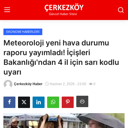
EKONOMI HABERLERI
Ana Sayfa
Meteoroloji yeni hava durumu
raporu yayımladı! İçişleri
Son Dakika
Bakanlığı'ndan 4 il için sarı kodlu
Ekonomi Haberleri
uyarı
Magazin Haberleri
Çerkezköy Haber
Haziran 2, 2026 - 23:00
0
Spor Haberleri
Teknoloji Haberleri
Dünya Haberleri