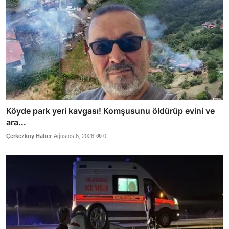
Köyde park yeri kavgası! Komşusunu öldürüp evini ve
ara...
Çerkezköy Haber
Ağustos 6, 2026
0