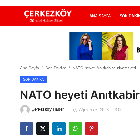
ANA SAYFA
SON DAKI
Ana Sayfa
Son Dakika
Ana Sayfa
Son Dakika
NATO heyeti Anıtkabir'e ziyaret etti
Ekonomi Haberleri
SON DAKIKA
Magazin Haberleri
NATO heyeti Anıtkabir'
Spor Haberleri
Çerkezköy Haber
Ağustos 6, 2026 - 23:00
Teknoloji Haberleri
Dünya Haberleri