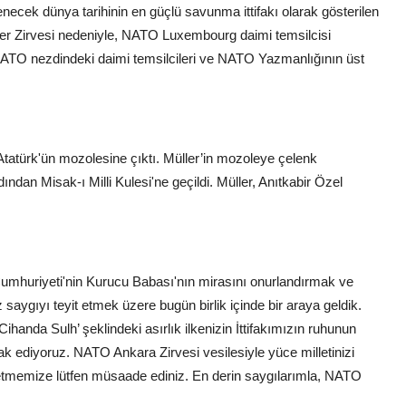
necek dünya tarihinin en güçlü savunma ittifakı olarak gösterilen
ler Zirvesi nedeniyle, NATO Luxembourg daimi temsilcisi
 NATO nezdindeki daimi temsilcileri ve NATO Yazmanlığının üst
tatürk'ün mozolesine çıktı. Müller’in mozoleye çelenk
dan Misak-ı Milli Kulesi'ne geçildi. Müller, Anıtkabir Özel
Cumhuriyeti'nin Kurucu Babası'nın mirasını onurlandırmak ve
aygıyı teyit etmek üzere bugün birlik içinde bir araya geldik.
ihanda Sulh’ şeklindeki asırlık ilkenizin İttifakımızın ruhunun
rak ediyoruz. NATO Ankara Zirvesi vesilesiyle yüce milletinizi
 etmemize lütfen müsaade ediniz. En derin saygılarımla, NATO