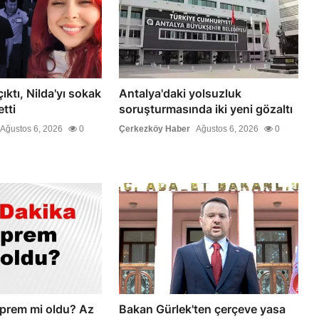
ktı, Nilda'yı sokak
Antalya'daki yolsuzluk
tti
soruşturmasında iki yeni gözaltı
Ağustos 6, 2026
0
Çerkezköy Haber
Ağustos 6, 2026
0
prem mi oldu? Az
Bakan Gürlek'ten çerçeve yasa