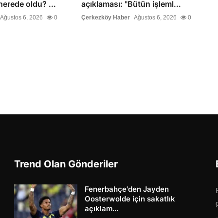
erede oldu? ...
açıklaması: "Bütün işleml...
Ağustos 6, 2026
0
Çerkezköy Haber
Ağustos 6, 2026
0
Trend Olan Gönderiler
Fenerbahçe'den Jayden
Oosterwolde için sakatlık
açıklam...