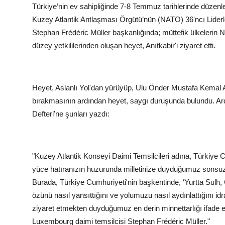
Türkiye’nin ev sahipliğinde 7-8 Temmuz tarihlerinde düzenle
Kuzey Atlantik Antlaşması Örgütü’nün (NATO) 36'ncı Lider
Stephan Frédéric Müller başkanlığında; müttefik ülkelerin
düzey yetkililerinden oluşan heyet, Anıtkabir'i ziyaret etti.
Heyet, Aslanlı Yol'dan yürüyüp, Ulu Önder Mustafa Kemal A
bırakmasının ardından heyet, saygı duruşunda bulundu. Ardın
Defteri'ne şunları yazdı:
"Kuzey Atlantik Konseyi Daimi Temsilcileri adına, Türkiye 
yüce hatıranızın huzurunda milletinize duyduğumuz sonsuz s
Burada, Türkiye Cumhuriyeti'nin başkentinde, ‘Yurtta Sulh, C
özünü nasıl yansıttığını ve yolumuzu nasıl aydınlattığını id
ziyaret etmekten duyduğumuz en derin minnettarlığı ifade
Luxembourg daimi temsilcisi Stephan Frédéric Müller."