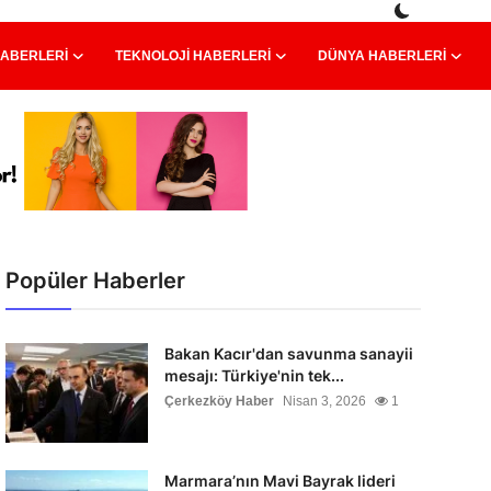
HABERLERI
TEKNOLOJI HABERLERI
DÜNYA HABERLERI
Popüler Haberler
Bakan Kacır'dan savunma sanayii
mesajı: Türkiye'nin tek...
Çerkezköy Haber
Nisan 3, 2026
1
Marmara’nın Mavi Bayrak lideri