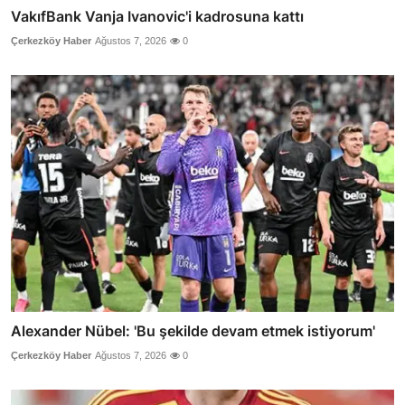
VakıfBank Vanja Ivanovic'i kadrosuna kattı
Çerkezköy Haber
Ağustos 7, 2026
0
Alexander Nübel: 'Bu şekilde devam etmek istiyorum'
Çerkezköy Haber
Ağustos 7, 2026
0