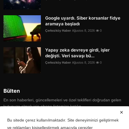
Google uyardı. Siber korsanlar fidye
aramaya başladı
Çerkezköy Haber
Ağustos 8, 2026
0
Yapay zeka devreye girdi, işler
değişti. Veri savaşı bü...
Çerkezköy Haber
Ağustos 8, 2026
0
Bülten
En son haberleri, güncellemeleri ve özel teklifleri doğrudan gelen
kutunuza almak için abone listemize katılın
Subscribe
Bu sitede çerez kullanılmaktadır. Site deneyiminizi geliştirmek
ve reklamları kişiselleştirmek amacıyla çerezler