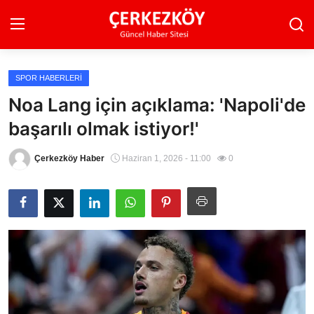
SPOR HABERLERI
Ana Sayfa
Noa Lang için açıklama: 'Napoli'de
başarılı olmak istiyor!'
Son Dakika
Ekonomi Haberleri
Çerkezköy Haber
Haziran 1, 2026 - 11:00
0
Magazin Haberleri
Spor Haberleri
Teknoloji Haberleri
Dünya Haberleri