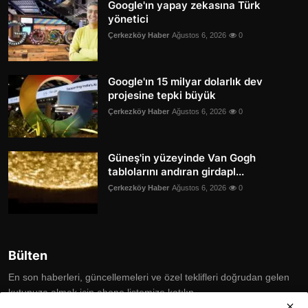
Google'ın yapay zekasına Türk
yönetici
Çerkezköy Haber
Ağustos 6, 2026
0
Google'ın 15 milyar dolarlık dev
projesine tepki büyük
Çerkezköy Haber
Ağustos 6, 2026
0
Güneş'in yüzeyinde Van Gogh
tablolarını andıran girdapl...
Çerkezköy Haber
Ağustos 6, 2026
0
Bülten
En son haberleri, güncellemeleri ve özel teklifleri doğrudan gelen
kutunuza almak için abone listemize katılın