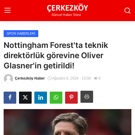
SPOR HABERLERI
Ana Sayfa
Nottingham Forest'ta teknik
direktörlük görevine Oliver
Son Dakika
Glasner'in getirildi!
Ekonomi Haberleri
Çerkezköy Haber
Ağustos 6, 2026 - 15:00
0
Magazin Haberleri
Spor Haberleri
Teknoloji Haberleri
Dünya Haberleri