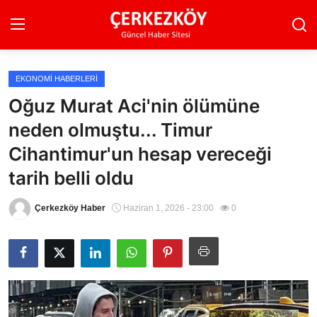
EKONOMI HABERLERI
Ana Sayfa
Oğuz Murat Aci'nin ölümüne
neden olmuştu... Timur
Son Dakika
Cihantimur'un hesap vereceği
Ekonomi Haberleri
tarih belli oldu
Magazin Haberleri
Çerkezköy Haber
Haziran 1, 2026 - 23:00
0
Spor Haberleri
Teknoloji Haberleri
Dünya Haberleri