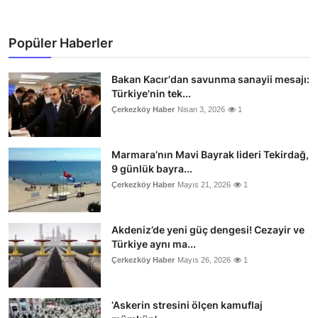
Popüler Haberler
Bakan Kacır'dan savunma sanayii mesajı:
Türkiye'nin tek...
Çerkezköy Haber
Nisan 3, 2026
1
Marmara’nın Mavi Bayrak lideri Tekirdağ,
9 günlük bayra...
Çerkezköy Haber
Mayıs 21, 2026
1
Akdeniz’de yeni güç dengesi! Cezayir ve
Türkiye aynı ma...
Çerkezköy Haber
Mayıs 26, 2026
1
‘Askerin stresini ölçen kamuflaj