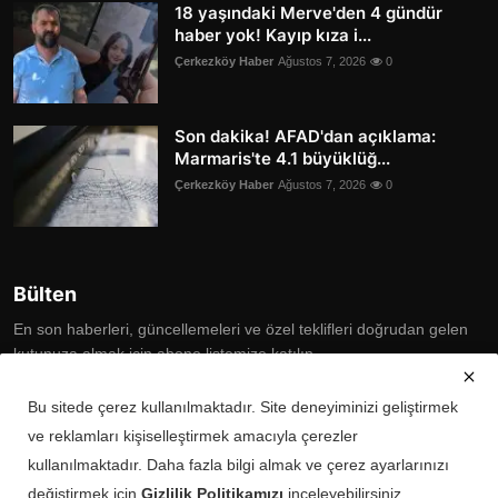
18 yaşındaki Merve'den 4 gündür
haber yok! Kayıp kıza i...
Çerkezköy Haber
Ağustos 7, 2026
0
Son dakika! AFAD'dan açıklama:
Marmaris'te 4.1 büyüklüğ...
Çerkezköy Haber
Ağustos 7, 2026
0
Bülten
En son haberleri, güncellemeleri ve özel teklifleri doğrudan gelen
kutunuza almak için abone listemize katılın
Subscribe
Bu sitede çerez kullanılmaktadır. Site deneyiminizi geliştirmek
ve reklamları kişiselleştirmek amacıyla çerezler
kullanılmaktadır. Daha fazla bilgi almak ve çerez ayarlarınızı
değiştirmek için
Gizlilik Politikamızı
inceleyebilirsiniz.