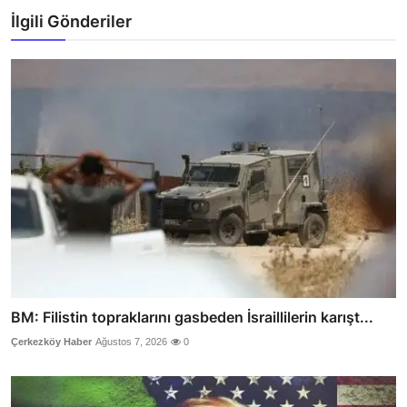
İlgili Gönderiler
BM: Filistin topraklarını gasbeden İsraillilerin karışt...
Çerkezköy Haber
Ağustos 7, 2026
0