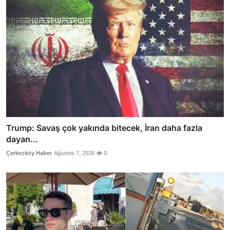
Trump: Savaş çok yakında bitecek, İran daha fazla
dayan...
Çerkezköy Haber
Ağustos 7, 2026
0