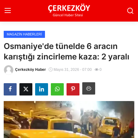
MAGAZIN HABERLERI
Ana Sayfa
Osmaniye'de tünelde 6 aracın
karıştığı zincirleme kaza: 2 yaralı
Son Dakika
Ekonomi Haberleri
Çerkezköy Haber
Mayıs 31, 2026 - 07:00
0
Magazin Haberleri
Spor Haberleri
Teknoloji Haberleri
Dünya Haberleri