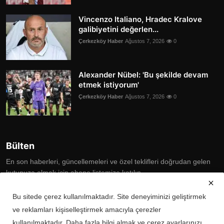
Vincenzo Italiano, Hradec Kralove
galibiyetini değerlen...
Çerkezköy Haber
Ağustos 7, 2026
0
Alexander Nübel: 'Bu şekilde devam
etmek istiyorum'
Çerkezköy Haber
Ağustos 7, 2026
0
Bülten
En son haberleri, güncellemeleri ve özel teklifleri doğrudan gelen
kutunuza almak için abone listemize katılın
Subscribe
Bu sitede çerez kullanılmaktadır. Site deneyiminizi geliştirmek
ve reklamları kişiselleştirmek amacıyla çerezler
kullanılmaktadır. Daha fazla bilgi almak ve çerez ayarlarınızı