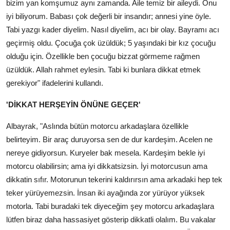
bizim yan komşumuz aynı zamanda. Aile temiz bir aileydi. Onu
iyi biliyorum. Babası çok değerli bir insandır; annesi yine öyle.
Tabi yazgı kader diyelim. Nasıl diyelim, acı bir olay. Bayramı acı
geçirmiş oldu. Çocuğa çok üzüldük; 5 yaşındaki bir kız çocuğu
olduğu için. Özellikle ben çocuğu bizzat görmeme rağmen
üzüldük. Allah rahmet eylesin. Tabi ki bunlara dikkat etmek
gerekiyor" ifadelerini kullandı.
'DİKKAT HERŞEYİN ÖNÜNE GEÇER'
Albayrak, "Aslında bütün motorcu arkadaşlara özellikle
belirteyim. Bir araç duruyorsa sen de dur kardeşim. Acelen ne
nereye gidiyorsun. Kuryeler bak mesela. Kardeşim bekle iyi
motorcu olabilirsin; ama iyi dikkatsizsin. İyi motorcusun ama
dikkatin sıfır. Motorunun tekerini kaldırırsın ama arkadaki hep tek
teker yürüyemezsin. İnsan iki ayağında zor yürüyor yüksek
motorla. Tabi buradaki tek diyeceğim şey motorcu arkadaşlara
lütfen biraz daha hassasiyet gösterip dikkatli olalım. Bu vakalar