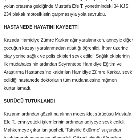
yolun ortasına geldiğinde Mustafa Efe T. yönetimindeki 34 KJS
234 plakalı motosikletin çarpmasıyla yola savruldu.
HASTANEDE HAYATINI KAYBETTİ
Kazada Hamidiye Zümre Karkar ağır yaralanırken, anneyle diğer
çocuğun kazayı yaralanmadan atlattığı öğrenildi. İhbar üzerine
olay yerine sağlık ve polis ekipleri sevk edildi. Sağlık ekiplerinin
ilk müdahalesinin ardından Seyrantepe Hamidiye Eğitim ve
Araştırma Hastanesi’ne kaldırılan Hamidiye Zümre Karkar, sevk
edildiği hastanede doktorların tüm müdahalesine rağmen
kurtarılamadı.
SÜRÜCÜ TUTUKLANDI
Kazanın ardından gözaltına alınan motosiklet sürücüsü Mustafa
Efe T., emniyetteki işlemlerinin ardından adliyeye sevk edildi.
Mahkemeye çıkarılan şüpheli, 'Taksirle öldürme' suçundan
tutuklanarak cezaevine gönderildi. Otizmli olduğu öğrenilen