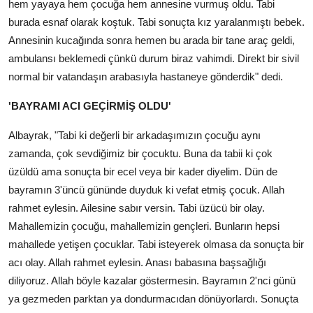
hem yayaya hem çocuğa hem annesine vurmuş oldu. Tabi
burada esnaf olarak koştuk. Tabi sonuçta kız yaralanmıştı bebek.
Annesinin kucağında sonra hemen bu arada bir tane araç geldi,
ambulansı beklemedi çünkü durum biraz vahimdi. Direkt bir sivil
normal bir vatandaşın arabasıyla hastaneye gönderdik" dedi.
'BAYRAMI ACI GEÇİRMİŞ OLDU'
Albayrak, "Tabi ki değerli bir arkadaşımızın çocuğu aynı
zamanda, çok sevdiğimiz bir çocuktu. Buna da tabii ki çok
üzüldü ama sonuçta bir ecel veya bir kader diyelim. Dün de
bayramın 3'üncü gününde duyduk ki vefat etmiş çocuk. Allah
rahmet eylesin. Ailesine sabır versin. Tabi üzücü bir olay.
Mahallemizin çocuğu, mahallemizin gençleri. Bunların hepsi
mahallede yetişen çocuklar. Tabi isteyerek olmasa da sonuçta bir
acı olay. Allah rahmet eylesin. Anası babasına başsağlığı
diliyoruz. Allah böyle kazalar göstermesin. Bayramın 2'nci günü
ya gezmeden parktan ya dondurmacıdan dönüyorlardı. Sonuçta