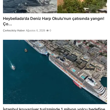
Heybeliada'da Deniz Harp Okulu'nun çatısında yangın!
Ço...
Çerkezköy Haber
Ağustos 6, 2026
0
İstanbul kruvaziyer turizminde 1 milyon yolcu hedefine