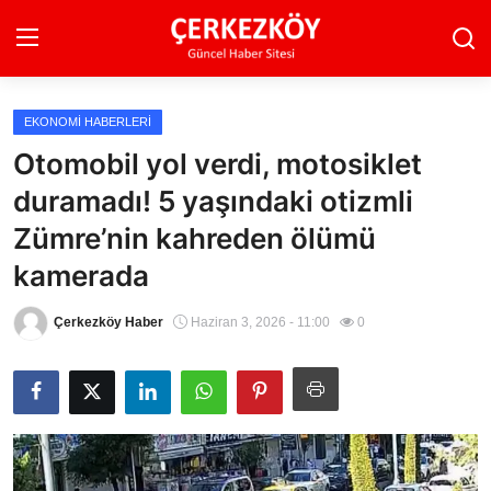
EKONOMI HABERLERI
Ana Sayfa
Otomobil yol verdi, motosiklet
duramadı! 5 yaşındaki otizmli
Son Dakika
Zümre’nin kahreden ölümü
Ekonomi Haberleri
kamerada
Magazin Haberleri
Çerkezköy Haber
Haziran 3, 2026 - 11:00
0
Spor Haberleri
Teknoloji Haberleri
Dünya Haberleri