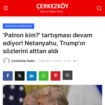
MAGAZIN HABERLERI
Ana Sayfa
'Patron kim?' tartışması devam
ediyor! Netanyahu, Trump'ın
Son Dakika
sözlerini alttan aldı
Ekonomi Haberleri
Çerkezköy Haber
Ağustos 5, 2026 - 23:00
0
Magazin Haberleri
Spor Haberleri
Teknoloji Haberleri
Dünya Haberleri