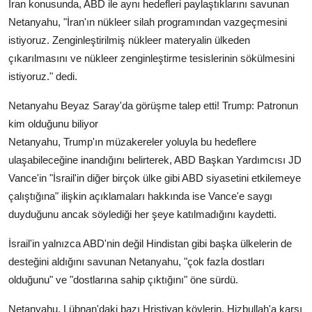
İran konusunda, ABD ile aynı hedefleri paylaştıklarını savunan
Netanyahu, "İran'ın nükleer silah programından vazgeçmesini
istiyoruz. Zenginleştirilmiş nükleer materyalin ülkeden
çıkarılmasını ve nükleer zenginleştirme tesislerinin sökülmesini
istiyoruz." dedi.
Netanyahu Beyaz Saray'da görüşme talep etti! Trump: Patronun
kim olduğunu biliyor
Netanyahu, Trump'ın müzakereler yoluyla bu hedeflere
ulaşabileceğine inandığını belirterek, ABD Başkan Yardımcısı JD
Vance'in "İsrail'in diğer birçok ülke gibi ABD siyasetini etkilemeye
çalıştığına" ilişkin açıklamaları hakkında ise Vance'e saygı
duyduğunu ancak söylediği her şeye katılmadığını kaydetti.
İsrail'in yalnızca ABD'nin değil Hindistan gibi başka ülkelerin de
desteğini aldığını savunan Netanyahu, "çok fazla dostları
olduğunu" ve "dostlarına sahip çıktığını" öne sürdü.
Netanyahu, Lübnan'daki bazı Hristiyan köylerin, Hizbullah'a karşı