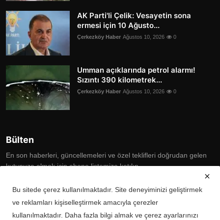
AK Parti'li Çelik: Vesayetin sona
ermesi için 10 Ağusto...
Çerkezköy Haber
Ağustos 10, 2026
0
Umman açıklarında petrol alarmı!
Sızıntı 390 kilometrek...
Çerkezköy Haber
Ağustos 10, 2026
0
Bülten
En son haberleri, güncellemeleri ve özel teklifleri doğrudan gelen
kutunuza almak için abone listemize katılın
Subscribe
Bu sitede çerez kullanılmaktadır. Site deneyiminizi geliştirmek
ve reklamları kişiselleştirmek amacıyla çerezler
kullanılmaktadır. Daha fazla bilgi almak ve çerez ayarlarınızı