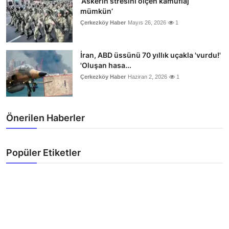
‘Askerin stresini ölçen kamuflaj
mümkün’
Çerkezköy Haber
Mayıs 26, 2026
1
İran, ABD üssünü 70 yıllık uçakla 'vurdu!'
'Oluşan hasa...
Çerkezköy Haber
Haziran 2, 2026
1
Önerilen Haberler
Popüler Etiketler