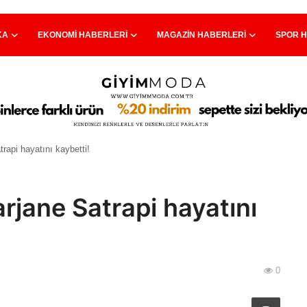
KA
EKONOMI HABERLERI
MAGAZIN HABERLERI
SPOR 
trapi hayatını kaybetti!
arjane Satrapi hayatını
0