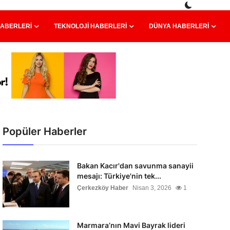
HABERLERI
TEKNOLOJI HABERLERI
DÜNYA HABERLERI
Popüler Haberler
Bakan Kacır'dan savunma sanayii
mesajı: Türkiye'nin tek...
Çerkezköy Haber
Nisan 3, 2026
1
Marmara’nın Mavi Bayrak lideri