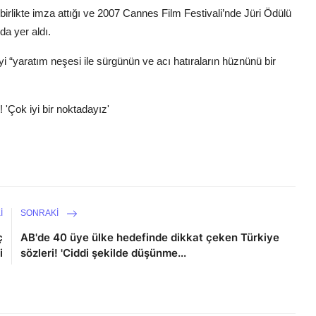
 birlikte imza attığı ve 2007 Cannes Film Festivali’nde Jüri Ödülü
a yer aldı.
yi “yaratım neşesi ile sürgünün ve acı hatıraların hüznünü bir
 'Çok iyi bir noktadayız'
I
SONRAKI
ç
AB'de 40 üye ülke hedefinde dikkat çeken Türkiye
i
sözleri! 'Ciddi şekilde düşünme...