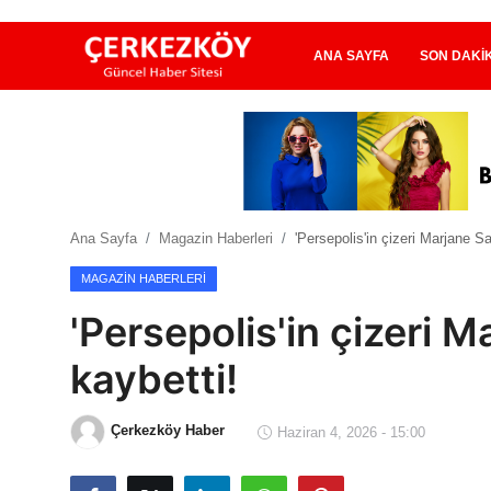
ANA SAYFA
SON DAKI
Ana Sayfa
Son Dakika
Ana Sayfa
Magazin Haberleri
'Persepolis'in çizeri Marjane Sa
Ekonomi Haberleri
MAGAZIN HABERLERI
Magazin Haberleri
'Persepolis'in çizeri M
Spor Haberleri
kaybetti!
Teknoloji Haberleri
Çerkezköy Haber
Haziran 4, 2026 - 15:00
Dünya Haberleri