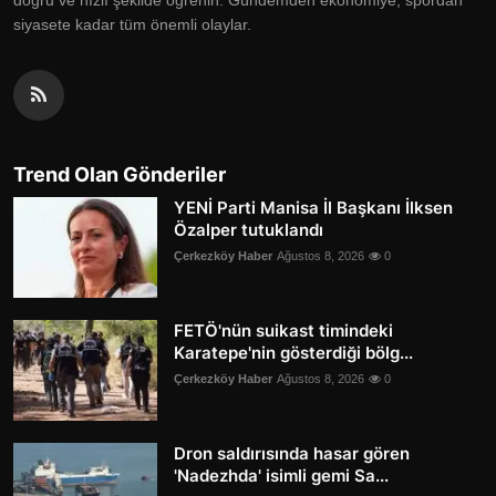
doğru ve hızlı şekilde öğrenin. Gündemden ekonomiye, spordan
siyasete kadar tüm önemli olaylar.
Trend Olan Gönderiler
YENİ Parti Manisa İl Başkanı İlksen
Özalper tutuklandı
Çerkezköy Haber
Ağustos 8, 2026
0
FETÖ'nün suikast timindeki
Karatepe'nin gösterdiği bölg...
Çerkezköy Haber
Ağustos 8, 2026
0
Dron saldırısında hasar gören
'Nadezhda' isimli gemi Sa...