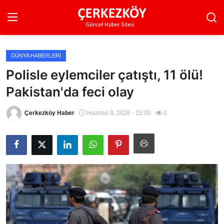
DÜNYA HABERLERI
Ana Sayfa
Polisle eylemciler çatıştı, 11 ölü!
Pakistan'da feci olay
Son Dakika
Ekonomi Haberleri
Çerkezköy Haber
Haziran 8, 2026 - 15:00
0
Magazin Haberleri
Spor Haberleri
Teknoloji Haberleri
Dünya Haberleri