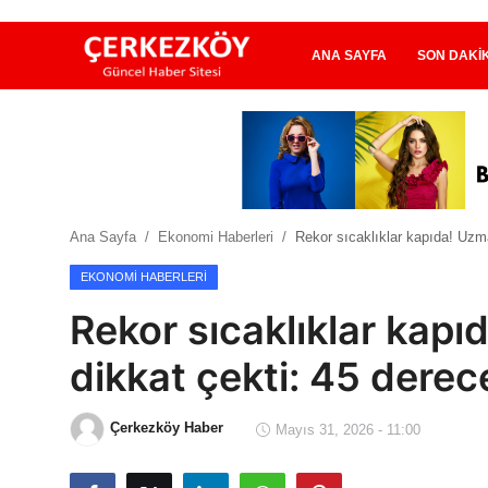
ANA SAYFA
SON DAKI
Ana Sayfa
Son Dakika
Ana Sayfa
Ekonomi Haberleri
Rekor sıcaklıklar kapıda! Uzman
Ekonomi Haberleri
EKONOMI HABERLERI
Magazin Haberleri
Rekor sıcaklıklar kapı
Spor Haberleri
dikkat çekti: 45 derece
Teknoloji Haberleri
Çerkezköy Haber
Mayıs 31, 2026 - 11:00
Dünya Haberleri