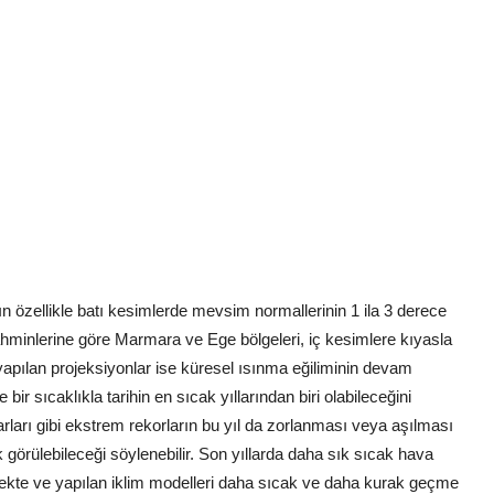
ın özellikle batı kesimlerde mevsim normallerinin 1 ila 3 derece
ahminlerine göre Marmara ve Ege bölgeleri, iç kesimlere kıyasla
yapılan projeksiyonlar ise küresel ısınma eğiliminin devam
ir sıcaklıkla tarihin en sıcak yıllarından biri olabileceğini
varları gibi ekstrem rekorların bu yıl da zorlanması veya aşılması
 görülebileceği söylenebilir. Son yıllarda daha sık sıcak hava
ekte ve yapılan iklim modelleri daha sıcak ve daha kurak geçme