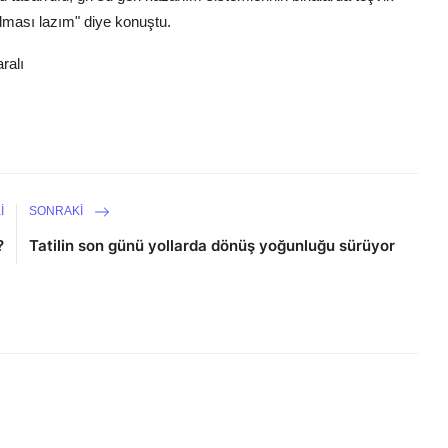
lması lazım" diye konuştu.
ralı
I
SONRAKI
?
Tatilin son günü yollarda dönüş yoğunluğu sürüyor