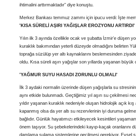
ihtimalini arttırmaktadır" diye konuştu.
Merkez Bankası temmuz zammı için ipucu verdi: İşte memu
'KISA SÜRELİ AŞIRI YAĞIŞLAR EROZYONU ARTIRDI'
Yılın ilk 3 ayında özellikle ocak ve şubatta İzmir'e düşen yo
kuraklık bakımından yeterli düzeyde olmadığını belirten Y
toprağa süzülüp yer altı kaynaklarını beslemesinden ziyad
oldu. Kısa süreli aşırı yağışlar son yıllarda yaşanan büyük 
'YAĞMUR SUYU HASADI ZORUNLU OLMALI'
İlk 3 aydaki normalin üzerinde düşen yağışlarla su stresinin 
aynı etkide bulunmadı. Geçtiğimiz yıl aşırı su çekilmesi ned
yıldır yaşanan kuraklık nedeniyle oluşan hidrolojik açık kı
kapanmış olsa da yer altı su rezervlerinin iyi duruma gelm
bağlıdır. Günlük hayatımızı etkileyecek kesintileri yaşamam
önem taşıyor. Su şebekelerindeki kayıp-kaçak oranlarını d
damlama sulama sistemlerine geçilmesi gerekiyor. Evsel su 