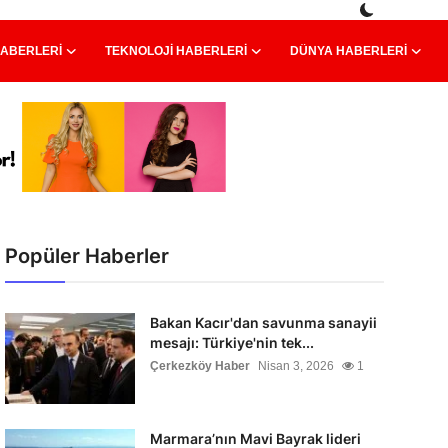
HABERLERI
TEKNOLOJI HABERLERI
DÜNYA HABERLERI
Popüler Haberler
Bakan Kacır'dan savunma sanayii
mesajı: Türkiye'nin tek...
Çerkezköy Haber
Nisan 3, 2026
1
Marmara’nın Mavi Bayrak lideri