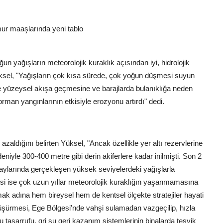
r maaşlarında yeni tablo
ğun yağışların meteorolojik kuraklık açısından iyi, hidrolojik
üksel, "Yağışların çok kısa sürede, çok yoğun düşmesi suyun
e yüzeysel akışa geçmesine ve barajlarda bulanıklığa neden
orman yangınlarının etkisiyle erozyonu artırdı" dedi.
azaldığını belirten Yüksel, "Ancak özellikle yer altı rezervlerine
eniyle 300-400 metre gibi derin akiferlere kadar inilmişti. Son 2
ş aylarında gerçekleşen yüksek seviyelerdeki yağışlarla
esi ise çok uzun yıllar meteorolojik kuraklığın yaşanmamasına
ak adına hem bireysel hem de kentsel ölçekte stratejiler hayati
üşürmesi, Ege Bölgesi'nde vahşi sulamadan vazgeçilip, hızla
tasarrufu, gri su geri kazanım sistemlerinin binalarda teşvik