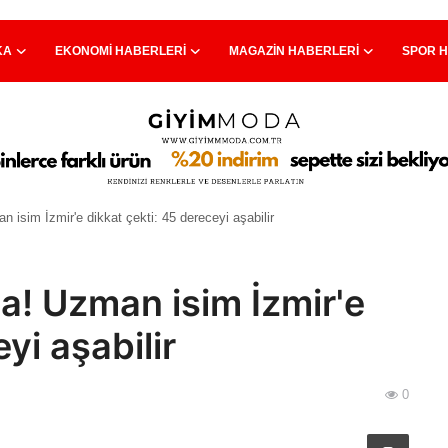
KA
EKONOMI HABERLERI
MAGAZIN HABERLERI
SPOR 
 isim İzmir'e dikkat çekti: 45 dereceyi aşabilir
da! Uzman isim İzmir'e
yi aşabilir
0